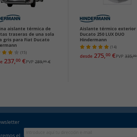
ina aislante térmica de
Aislante térmico exterior
tas traseras de una sola
Ducato 250 LUX DUO
a gris para Fiat Ducato
Hindermann
dermann
(14)
(15)
275,
€
00
desde
PVP
335,
00
237,
€
00
e
PVP
289,
€
00
ewsletter
aremos el