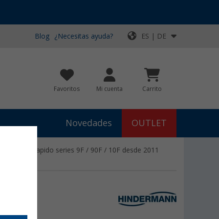
Blog
¿Necesitas ayuda?
ES | DE
Favoritos
Mi cuenta
Carrito
Novedades
OUTLET
a superior Rapido series 9F / 90F / 10F desde 2011