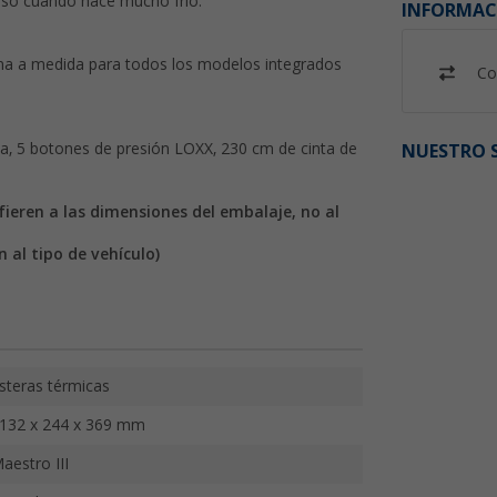
cluso cuando hace mucho frío.
INFORMAC
echa a medida para todos los modelos integrados
Co
a, 5 botones de presión LOXX, 230 cm de cinta de
NUESTRO S
fieren a las dimensiones del embalaje, no al
 al tipo de vehículo)
steras térmicas
132 x 244 x 369 mm
aestro III