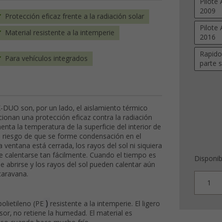
Pilote 
2009
Protección eficaz frente a la radiación solar
Pilote
Material resistente a la intemperie
2016
Rapido
Para vehículos integrados
parte s
X-DUO son, por un lado, el aislamiento térmico
rcionan una protección eficaz contra la radiación
enta la temperatura de la superficie del interior de
el riesgo de que se forme condensación en el
a ventana está cerrada, los rayos del sol ni siquiera
ede calentarse tan fácilmente. Cuando el tiempo es
Disponib
e abrirse y los rayos del sol pueden calentar aún
caravana.
1
)
polietileno (PE
resistente a la intemperie. El ligero
sor, no retiene la humedad. El material es