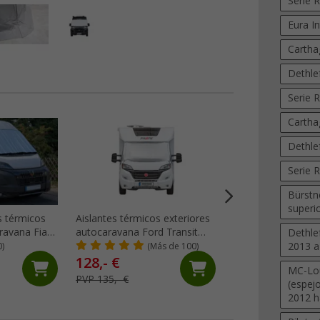
Serie 
Eura In
Cartha
Dethle
Serie 
Carthag
Dethle
Serie 
Bürstn
superi
s térmicos
Aislantes térmicos exteriores
Aislante térmico p
ravana Fiat
autocaravana Ford Transit
ventanas de carav
Dethle
a partir de
Custom CamperVan a partr
80 cm Hinderman
2013 a
0)
(Más de 100)
(99)
tir de 2014)
de 2024 Four-Seasons
128,- €
65,
€
99
MC-Lou
Hindermann
PVP 135,- €
PVP 69,- €
(espej
2012 h