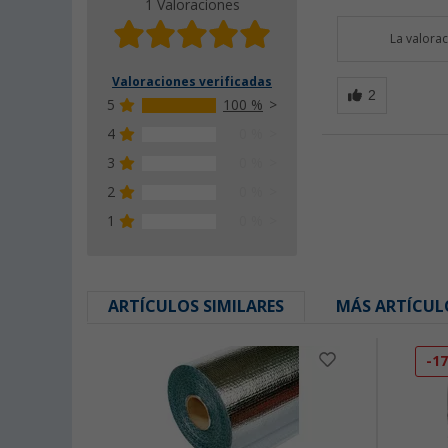
1 Valoraciones
La valora
Valoraciones verificadas
5
100 %
4
0 %
3
0 %
2
0 %
1
0 %
ARTÍCULOS SIMILARES
MÁS ARTÍCUL
-1