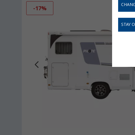
CHANG
-17%
STAY 