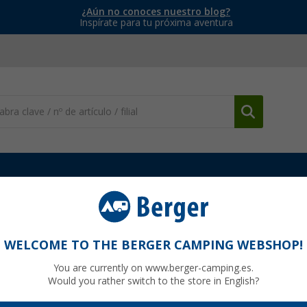
¿Aún no conoces nuestro blog?
Inspírate para tu próxima aventura
islantes para ventanas e interior
Aislantes térmicos exteriores zon
WELCOME TO THE BERGER CAMPING WEBSHOP!
Renault Master III a partir de 2019 LUX
You are currently on www.berger-camping.es.
Would you rather switch to the store in English?