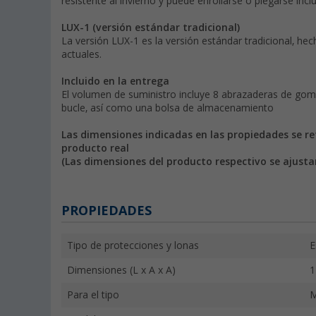
resistente al invierno y puede enrollarse o plegarse in
LUX-1 (versión estándar tradicional)
La versión LUX-1 es la versión estándar tradicional, h
actuales.
Incluido en la entrega
El volumen de suministro incluye 8 abrazaderas de gom
bucle, así como una bolsa de almacenamiento
Las dimensiones indicadas en las propiedades se re
producto real
(Las dimensiones del producto respectivo se ajustan
PROPIEDADES
Tipo de protecciones y lonas
E
Dimensiones (L x A x A)
1
Para el tipo
M