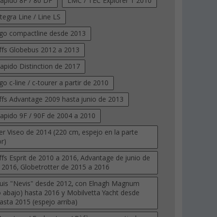
Rapido 8F / 80 DF
LMC / TEC Explorer 1 2010
tegra Line / Line LS
go compactline desde 2013
ffs Globebus 2012 a 2013
Rapido Distinction de 2017
o c-line / c-tourer a partir de 2010
%
ffs Advantage 2009 hasta junio de 2013
Rapido 9F / 90F de 2004 a 2010
er Viseo de 2014 (220 cm, espejo en la parte
or)
ara
Funda de rueda de paso para
Cubierta de barra d
anas 190 x
eje simple 63,5 x 18,5 cm
86 x 62 cm Berger
ffs Esprit de 2010 a 2016, Advantage de junio de
n
Reflex Hindermann
 2016, Globetrotter de 2015 a 2016
(Más de 100)
(Más
16,
€
9,
€
99
99
is "Nevis" desde 2012, con Elnagh Magnum
PVP 17,50 €
PVP 11,99 €
o abajo) hasta 2016 y Mobilvetta Yacht desde
asta 2015 (espejo arriba)