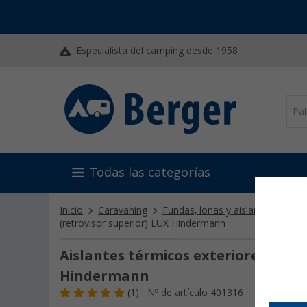
Especialista del camping desde 1958
Todas las categorías
Inicio
Caravaning
Fundas, lonas y aislamiento
A
(retrovisor superior) LUX Hindermann
Aislantes térmicos exteriores para 
Hindermann
(1)
Nº de artículo 401316