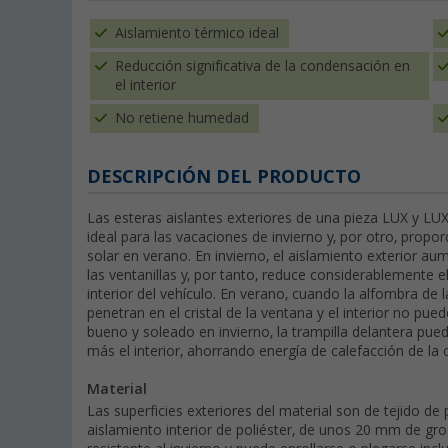
Aislamiento térmico ideal
Reducción significativa de la condensación en
el interior
No retiene humedad
DESCRIPCIÓN DEL PRODUCTO
Las esteras aislantes exteriores de una pieza LUX y LU
ideal para las vacaciones de invierno y, por otro, propo
solar en verano. En invierno, el aislamiento exterior aum
las ventanillas y, por tanto, reduce considerablemente 
interior del vehículo. En verano, cuando la alfombra de l
penetran en el cristal de la ventana y el interior no pu
bueno y soleado en invierno, la trampilla delantera pued
más el interior, ahorrando energía de calefacción de la 
Material
Las superficies exteriores del material son de tejido de 
aislamiento interior de poliéster, de unos 20 mm de gro