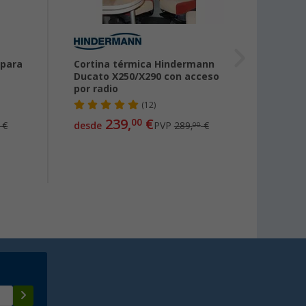
 para
Cortina térmica Hindermann
Aislan
Ducato X250/X290 con acceso
venta
por radio
/ 290
(12)
239,
€
00
€
desde
PVP
289,
€
desde
00