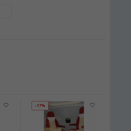
-17%
-16