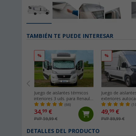
TAMBIÉN TE PUEDE INTERESAR
%
%
Juego de aislantes térmicos
Juego de aislante
interiores 3 uds. para Renault
exteriores autoca
Master (hasta 2011) Berger
Ducato tipo 250 (
(66)
(1
2006) / 290 (a par
34,
€
49,
€
99
99
Berger
PVP 59,99 €
PVP 89,99 €
DETALLES DEL PRODUCTO