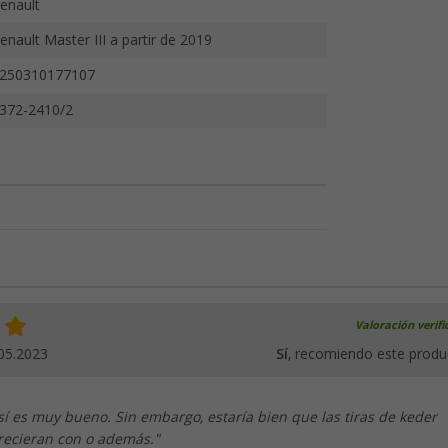
enault
enault Master III a partir de 2019
250310177107
372-2410/2
Valoración verif
05.2023
Sí
, recomiendo este produ
sí es muy bueno. Sin embargo, estaría bien que las tiras de keder
frecieran con o además."