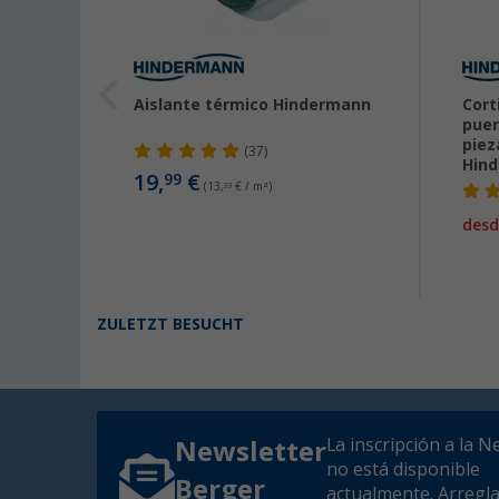
or para
Aislante térmico Hindermann
Cort
rafter
puer
UX DUO
piez
(37)
Hin
19,
€
99
(13,
33
€ / m²)
desd
ZULETZT BESUCHT
La inscripción a la N
Newsletter
no está disponible
Berger
actualmente. Arregl