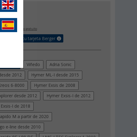
0
€
,
€
00
IVA incluido
envío gratuito
e bonus en tu tarjeta Berger
Renault
Viñedo
Adria Sonic
 desde 2012
Hymer ML-I desde 2015
Kreos 6-8000
Hymer Exsis de 2008
plorer desde 2012
Hymer Exsis-I de 2012
Exsis-I de 2018
Rapido M a partir de 2020
go e-line desde 2010