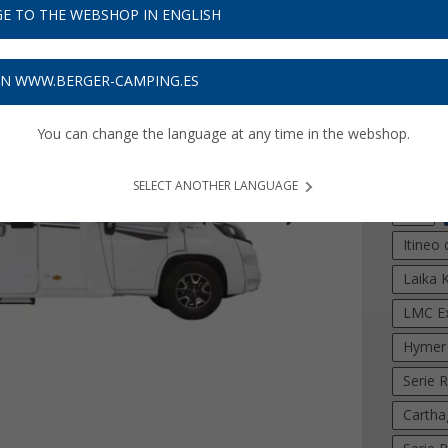
E TO THE WEBSHOP IN ENGLISH
0
PVP
359,
295
ON WWW.BERGER-CAMPING.ES
Precios con 
8,85
€ d
You can change the language at any time in the webshop.
Modelo
SELECT ANOTHER LANGUAGE
VW
Itineo
Laika 
LMC Ex
Hymer 
Serie 
Cartha