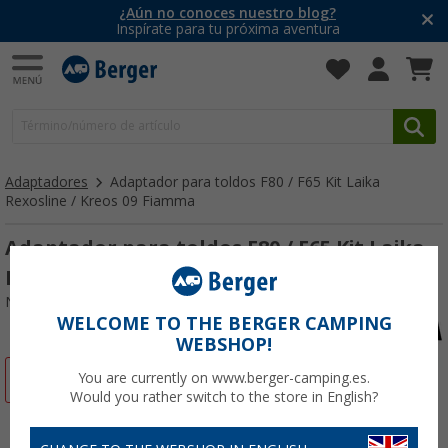
¿Aún no conoces nuestro blog?
Inspírate para tu próxima aventura
Adaptadores
Adaptador para toldos F80 / F65 Kit Laika
Rexosline / Kreos 09 Fiamma
Adaptador para toldos F80 / F65 Kit Laika
Rexosline / Kreos 09 Fiamma
Nº de artículo 227214
WELCOME TO THE BERGER CAMPING
WEBSHOP!
-17%
You are currently on www.berger-camping.es.
Would you rather switch to the store in English?