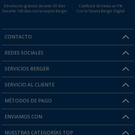
Devolución gratuita durante 30 días
Cashback de hasta un 5%
Durante 100 días con la tarjeta Berger
Con la Tarjeta Berger Digital
CONTACTO
Horario de atención al cliente:
REDES SOCIALES
Lun. - Vier.: 8:00 - 17:00
SERVICIOS BERGER
¿Tienes alguna duda?
SERVICIO AL CLIENTE
Conviértete en distribuidor
Mi cuenta
MÉTODOS DE PAGO
FAQ y Contacto
Mi lista de favoritos
Información de envío
ENVIAMOS CON
Tarjeta Berger Digital
Devoluciones
NUESTRAS CATEGORÍAS TOP