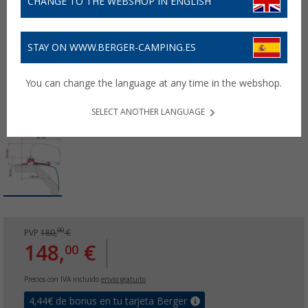
CHANGE TO THE WEBSHOP IN ENGLISH
STAY ON WWW.BERGER-CAMPING.ES
You can change the language at any time in the webshop.
SELECT ANOTHER LANGUAGE
00
PVP
180,
€
148,
€
00
Precios con IVA incluido
envío gratuito
4,44
€ de bonus en tu tarjeta Berger