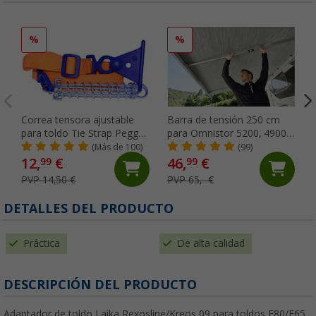
%
%
Correa tensora ajustable
Barra de tensión 250 cm
para toldo Tie Strap Peggy
para Omnistor 5200, 4900,
Peg
5003, 5002 Tension Rafter
(Más de 100)
(99)
G2 Thule
12,
€
46,
€
99
99
PVP 14,50 €
PVP 65,- €
DETALLES DEL PRODUCTO
Práctica
De alta calidad
DESCRIPCIÓN DEL PRODUCTO
Adaptador de toldo Laika Rexosline/Kreos 09 para toldos F80/F65