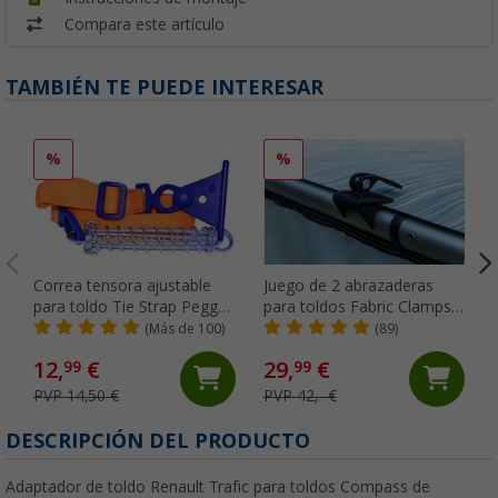
Compara este artículo
TAMBIÉN TE PUEDE INTERESAR
%
%
Correa tensora ajustable
Juego de 2 abrazaderas
para toldo Tie Strap Peggy
para toldos Fabric Clamps
Peg
Thule
(Más de 100)
(89)
12,
€
29,
€
99
99
PVP 14,50 €
PVP 42,- €
DESCRIPCIÓN DEL PRODUCTO
Adaptador de toldo Renault Trafic para toldos Compass de