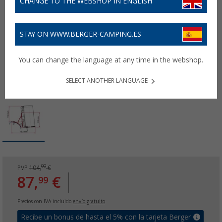
CHANGE TO THE WEBSHOP IN ENGLISH
STAY ON WWW.BERGER-CAMPING.ES
You can change the language at any time in the webshop.
SELECT ANOTHER LANGUAGE
00
PVP
104,
€
87,
€
99
Precios con IVA incluido
envío gratuito
Recibe un bonus de hasta el 5% con la tarjeta Berger