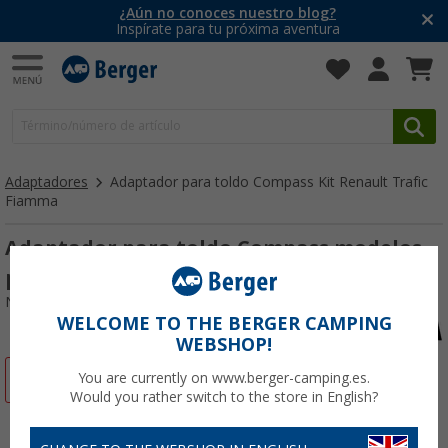
¿Aún no conoces nuestro blog?
Inspírate para tu próxima aventura
Adaptadores
Adaptador para toldo Compass Kit Renault Trafic
Fiamma
Adaptador para toldo Compass modelos
previos a 2015 Kit Renault Trafic Fiamma
Nº de artículo 441844
WELCOME TO THE BERGER CAMPING
WEBSHOP!
-15%
You are currently on www.berger-camping.es.
Would you rather switch to the store in English?