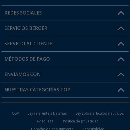
Horario de atención al cliente:
REDES SOCIALES
Lun. - Vier.: 8:00 - 17:00
SERVICIOS BERGER
¿Tienes alguna duda?
SERVICIO AL CLIENTE
Conviértete en distribuidor
Mi cuenta
MÉTODOS DE PAGO
FAQ y Contacto
Mi lista de favoritos
Información de envío
ENVIAMOS CON
Tarjeta Berger Digital
Devoluciones
NUESTRAS CATEGORÍAS TOP
¿Dónde está mi pedido?
Accesorios caravanas y autocaravanas
Conviértete en distribuidor
CGV
Ley referente a baterías
Ley sobre artículos eléctricos
Inodoros de Camping
Aviso legal
Política de privacidad
Derecho de desistimiento
Accesibilidad