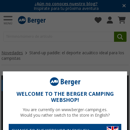
¿Aún no conoces nuestro blog?
Inspírate para tu próxima aventura
Novedades
Stand-up paddle: el deporte acuático ideal para los
campistas
AFICIONES
WELCOME TO THE BERGER CAMPING
WEBSHOP!
You are currently on www.berger-camping.es.
Would you rather switch to the store in English?