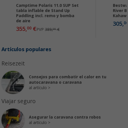
Camptime Polaris 11.0 SUP Set
Bestwa
tabla inflable de Stand Up
River B
Paddling incl. remo y bomba
Kahawai
de aire
305,
0
355,
€
00
PVP
389,
€
00
Artículos populares
Reisezeit
Consejos para combatir el calor en tu
autocaravana o caravana
al artículo
Viajar seguro
Asegurar la caravana contra robos
al artículo