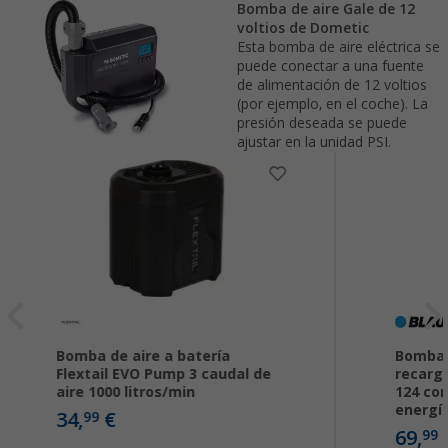
Bomba de aire Gale de 12
voltios de Dometic
Esta bomba de aire eléctrica se
puede conectar a una fuente
de alimentación de 12 voltios
(por ejemplo, en el coche). La
presión deseada se puede
ajustar en la unidad PSI.
Bomba de aire a batería
Bomba d
Flextail EVO Pump 3 caudal de
recarg
aire 1000 litros/min
124 co
energía
34,
€
99
69,
99