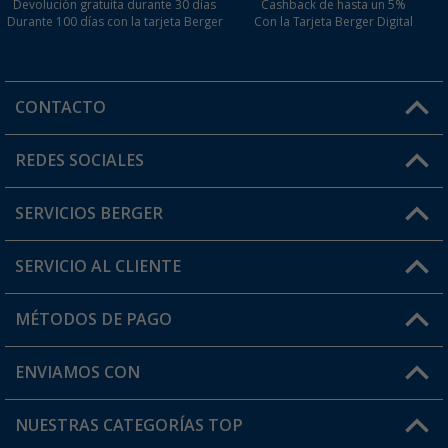
Devolución gratuita durante 30 días
Cashback de hasta un 5%
Durante 100 días con la tarjeta Berger
Con la Tarjeta Berger Digital
CONTACTO
Horario de atención al cliente:
REDES SOCIALES
Lun. - Vier.: 8:00 - 17:00
SERVICIOS BERGER
¿Tienes alguna duda?
SERVICIO AL CLIENTE
Conviértete en distribuidor
Mi cuenta
MÉTODOS DE PAGO
FAQ y Contacto
Mi lista de favoritos
Información de envío
ENVIAMOS CON
Tarjeta Berger Digital
Devoluciones
NUESTRAS CATEGORÍAS TOP