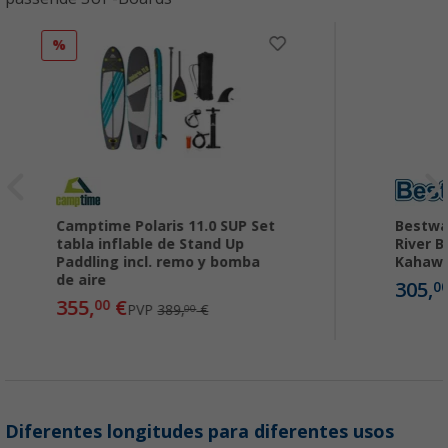
%
Camptime Polaris 11.0 SUP Set
Bestwa
tabla inflable de Stand Up
River B
Paddling incl. remo y bomba
Kahawai
de aire
305,
0
355,
€
00
PVP
389,
€
00
Diferentes longitudes para diferentes usos