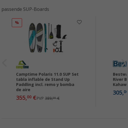
passende SUP-Boards
%
Camptime Polaris 11.0 SUP Set
Bestwa
tabla inflable de Stand Up
River B
Paddling incl. remo y bomba
Kahawai
de aire
305,
0
355,
€
00
PVP
389,
€
00