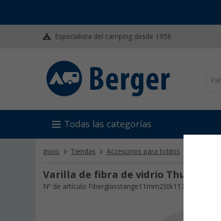
Especialista del camping desde 1958
Todas las categorías
Inicio
Tiendas
Accesorios para toldos
Adaptado
Varilla de fibra de vidrio Thule (11
Nº de artículo Fiberglasstange11mm2Stk117043