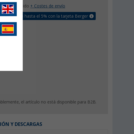
con IVA incluido
+ Costes de envío
un bonus de hasta el 5% con la tarjeta Berger
lemente, el artículo no está disponible para B2B.
IÓN Y DESCARGAS