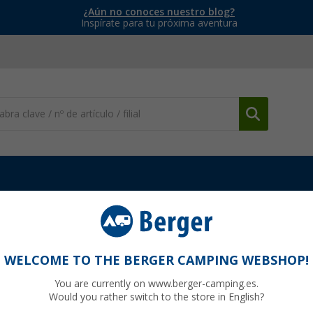
¿Aún no conoces nuestro blog?
Inspírate para tu próxima aventura
res
Varilla de fibra de vidrio Thule (11mm), se ajusta a QuickFit
mm), se ajusta a QuickFit
WELCOME TO THE BERGER CAMPING WEBSHOP!
You are currently on www.berger-camping.es.
Would you rather switch to the store in English?
0,
€
00