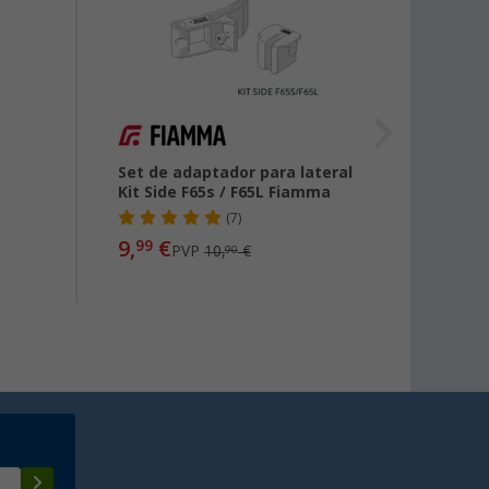
Set de adaptador para lateral
Adapt
Kit Side F65s / F65L Fiamma
techo
9200 
(7)
9,
€
99
PVP
10,
€
90
desde