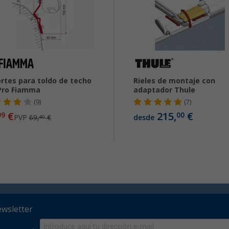
rtes para toldo de techo
Rieles de montaje con
Pro Fiamma
adaptador Thule
(9)
(7)
€
215,
€
99
00
PVP
69,
€
desde
40
ewsletter