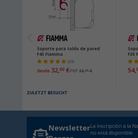
e
Soporte para toldo de pared
Sopo
024
F45 Fiamma
F35 
(23)
32,
€
54,
00
desde
PVP
33,
€
70
ZULETZT BESUCHT
La inscripción a la N
Newsletter
no está disponible