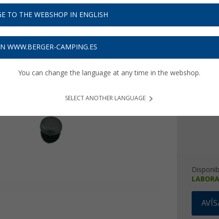
24,
9
E TO THE WEBSHOP IN ENGLISH
Precios con 
Recibe 
ON WWW.BERGER-CAMPING.ES
You can change the language at any time in the webshop.
Versión
a la iz
SELECT ANOTHER LANGUAGE
Disponib
LABORA
AVÍ