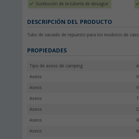
Sustitución de la tubería de desagüe
DESCRIPCIÓN DEL PRODUCTO
Tubo de vaciado de repuesto para los inodoros de casse
PROPIEDADES
Tipo de aseos de camping
A
Aseos
V
Aseos
V
Aseos
T
Aseos
D
Aseos
R
Aseos
M