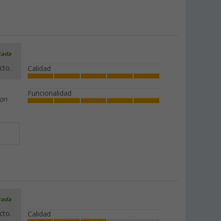
icada
cto.
Calidad
Funcionalidad
con
icada
cto.
Calidad