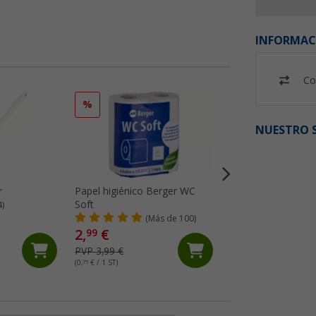
INFORMAC
Co
%
%
NUESTRO S
r
Papel higiénico Berger WC
Berger Fresh Blue
Soft
aditivo sanitario 15
4)
(Más de 100)
(93)
2,
€
9,
€
99
49
PVP 3,99 €
PVP 17,99 €
(0,
75
€ / 1 ST)
(0,
63
€ / 1 ST)