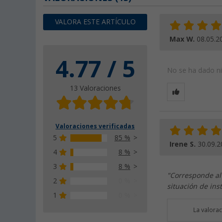
VALORA ESTE ARTÍCULO
Max W.
08.05.2
4.77 / 5
No se ha dado nin
13 Valoraciones
Valoraciones verificadas
5
85 %
Irene S.
30.09.2
4
8 %
3
8 %
"Corresponde al 
2
0 %
situación de inst
1
0 %
La valora