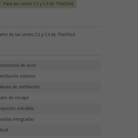
Para las series C2 y C4 de Thetford
tte de las series C2 y C4 de Thetford.
ccesorios de aseo
entilación exterior
álvula de ventilación
ubo de escape
epósito extraíble
uedas integradas
óvil