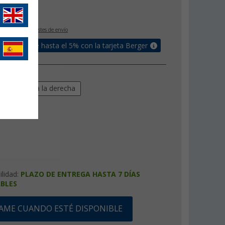
€
9
IVA incluido
+ Costes de envío
un bonus de hasta el 5% con la tarjeta Berger
quierda
a la derecha
ilidad:
PLAZO DE ENTREGA HASTA 7 DÍAS
BLES
SAME CUANDO ESTÉ DISPONIBLE