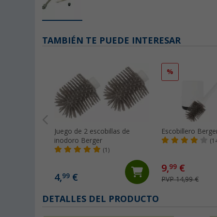
TAMBIÉN TE PUEDE INTERESAR
%
Juego de 2 escobillas de
Escobillero Berge
inodoro Berger
(1
(1)
9,
€
99
4,
€
99
PVP 14,99 €
DETALLES DEL PRODUCTO