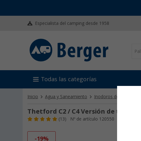
Especialista del camping desde 1958
Todas las categorías
Inicio
Agua y Saneamiento
Inodoros de camping
Thetford C2 / C4 Versión de tubo de
(13)
Nº de artículo 120550
-19%