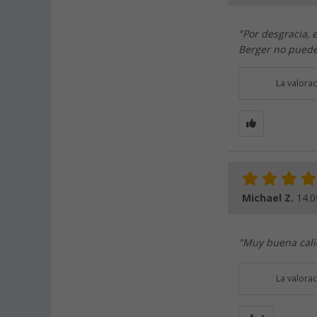
"Por desgracia, 
Berger no puede 
La valora
Michael Z.
14.0
"Muy buena calid
La valora