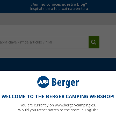
¿Aún no conoces nuestro blog?
Inspírate para tu próxima aventura
Bolsas y accesorios de baño
Tubo de vaciado Thetford C2 / C4 
 drenaje a la izquierda
WELCOME TO THE BERGER CAMPING WEBSHOP!
You are currently on www.berger-camping.es.
Would you rather switch to the store in English?
16
PVP
31,