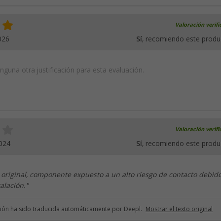
Valoración verif
026
Sí
, recomiendo este produ
guna otra justificación para esta evaluación.
Valoración verif
024
Sí
, recomiendo este produ
original, componente expuesto a un alto riesgo de contacto debido
alación."
ción ha sido traducida automáticamente por Deepl.
Mostrar el texto original