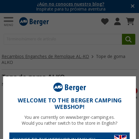
¿Aún no conoces nuestro blog?
Inspírate para tu próxima aventura
Recambios Enganches de Remolque AL-KO
Tope de goma
ALKO
Tope de goma ALKO
Nº de artículo 111563
WELCOME TO THE BERGER CAMPING
WEBSHOP!
You are currently on www.berger-camping.es.
Would you rather switch to the store in English?