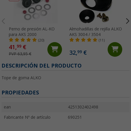
Perno de presión AL-KO
Almohadillas de rejilla ALKO
para AKS 2000
AKS 3004 / 3504
(20)
(11)
41,
€
99
32,
€
99
PVP 63,95 €
DESCRIPCIÓN DEL PRODUCTO
Tope de goma ALKO
PROPIEDADES
ean
4251302402498
Fabricante Nº de artículo
690251