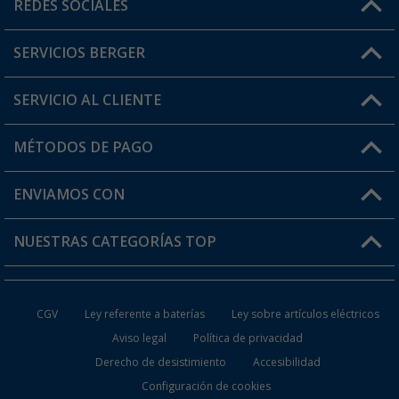
Horario de atención al cliente:
REDES SOCIALES
Lun. - Vier.: 8:00 - 17:00
SERVICIOS BERGER
¿Tienes alguna duda?
SERVICIO AL CLIENTE
Conviértete en distribuidor
Mi cuenta
MÉTODOS DE PAGO
FAQ y Contacto
Mi lista de favoritos
Información de envío
ENVIAMOS CON
Tarjeta Berger Digital
Devoluciones
NUESTRAS CATEGORÍAS TOP
¿Dónde está mi pedido?
Accesorios caravanas y autocaravanas
Conviértete en distribuidor
CGV
Ley referente a baterías
Ley sobre artículos eléctricos
Inodoros de Camping
Aviso legal
Política de privacidad
Derecho de desistimiento
Accesibilidad
Muebles de Camping
Configuración de cookies