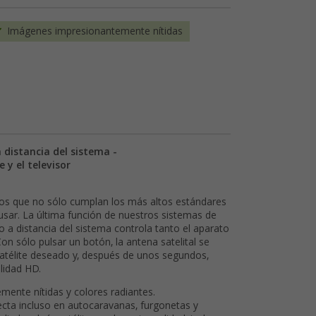
Imágenes impresionantemente nítidas
distancia del sistema -
 y el televisor
ctos que no sólo cumplan los más altos estándares
 usar. La última función de nuestros sistemas de
 a distancia del sistema controla tanto el aparato
on sólo pulsar un botón, la antena satelital se
atélite deseado y, después de unos segundos,
lidad HD.
ente nítidas y colores radiantes.
ecta incluso en autocaravanas, furgonetas y