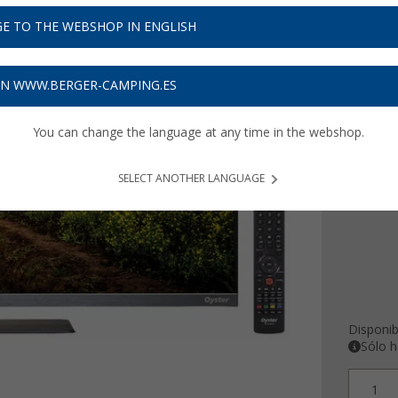
E TO THE WEBSHOP IN ENGLISH
Precios con 
15,54
€ 
ON WWW.BERGER-CAMPING.ES
Ficha
You can change the language at any time in the webshop.
Diagonal
19 "
SELECT ANOTHER LANGUAGE
Disponib
Sólo h
1