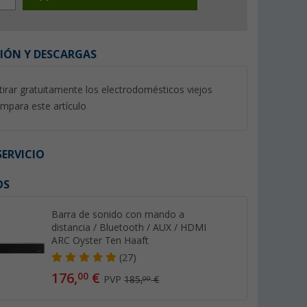
IÓN Y DESCARGAS
tirar gratuitamente los electrodomésticos viejos
%
mpara este artículo
ERVICIO
OS
isor con
Soporte de pared para
Televisor de 19” pa
 plateado
televisor largo Berger
autocaravana Smar
tec
Line Megasat
(36)
Barra de sonido con mando a
Produktdatenblatt
distancia / Bluetooth / AUX / HDMI
ARC Oyster Ten Haaft
(4)
49,
€
315,- €
(27)
99
176,
€
PVP 54,99 €
PVP 369,- €
00
PVP
185,
€
00