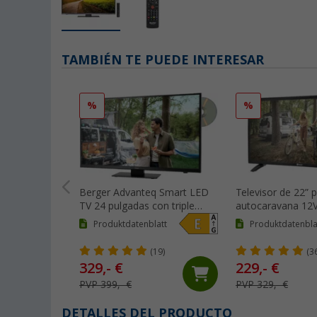
TAMBIÉN TE PUEDE INTERESAR
%
%
Berger Advanteq Smart LED
Televisor de 22” 
TV 24 pulgadas con triple
autocaravana 12
sintonizador y 12 / 230 V
Smart TV Classiq
Produktdatenblatt
Produktdatenbla
triple sintonizado
(19)
(3
329,- €
229,- €
PVP 399,- €
PVP 329,- €
DETALLES DEL PRODUCTO