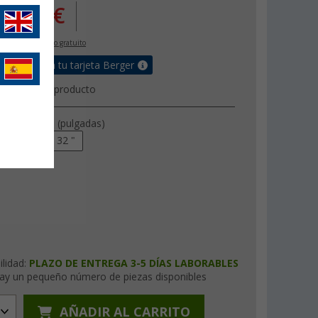
518,
€
00
IVA incluido
envío gratuito
de bonus en tu tarjeta Berger
 técnica del producto
 de pantalla (pulgadas)
21,5 "
32 "
ilidad:
PLAZO DE ENTREGA 3-5 DÍAS LABORABLES
ay un pequeño número de piezas disponibles
AÑADIR AL CARRITO