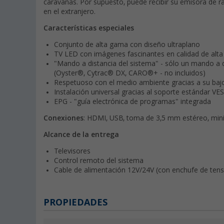
caravanas. Por supuesto, puede recibir su emisora de radi
en el extranjero.
Características especiales
Conjunto de alta gama con diseño ultraplano
TV LED con imágenes fascinantes en calidad de alta
"Mando a distancia del sistema" - sólo un mando a 
(Oyster®, Cytrac® DX, CARO®+ - no incluidos)
Respetuoso con el medio ambiente gracias a su ba
Instalación universal gracias al soporte estándar VE
EPG - "guía electrónica de programas" integrada
Conexiones
: HDMI, USB, toma de 3,5 mm estéreo, mini
Alcance de la entrega
Televisores
Control remoto del sistema
Cable de alimentación 12V/24V (con enchufe de tens
PROPIEDADES