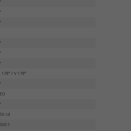
 178° / V 178°
ED
50 cd
000:1