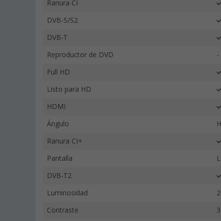
Ranura CI
DVB-S/S2
DVB-T
Reproductor de DVD
-
Full HD
Listo para HD
HDMI
Ángulo
H
Ranura CI+
Pantalla
L
DVB-T2
Luminosidad
2
Contraste
3