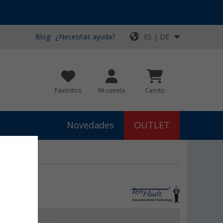
Blog
¿Necesitas ayuda?
ES | DE
Favoritos
Mi cuenta
Carrito
Novedades
OUTLET
n Haaft
00
VP
530,
€