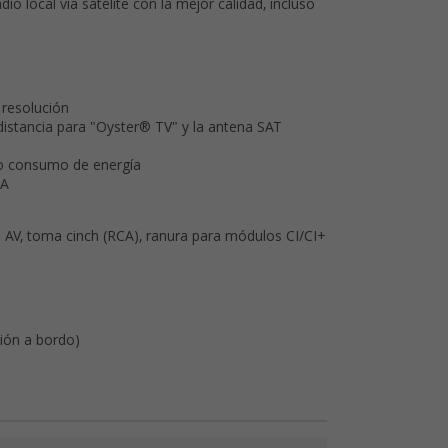
o local vía satélite con la mejor calidad, incluso
 resolución
distancia para "Oyster® TV" y la antena SAT
jo consumo de energía
SA
 AV, toma cinch (RCA), ranura para módulos CI/CI+
ión a bordo)