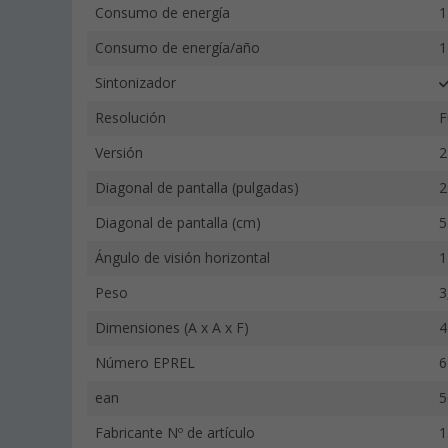
Consumo de energía
1
Consumo de energía/año
1
Sintonizador
Resolución
F
Versión
2
Diagonal de pantalla (pulgadas)
2
Diagonal de pantalla (cm)
5
Ángulo de visión horizontal
1
Peso
3
Dimensiones (A x A x F)
4
Número EPREL
6
ean
5
Fabricante Nº de artículo
1