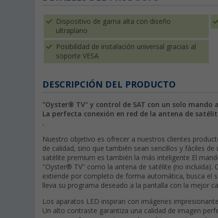
Dispositivo de gama alta con diseño
ultraplano
Posibilidad de instalación universal gracias al
soporte VESA
DESCRIPCIÓN DEL PRODUCTO
"Oyster® TV" y control de SAT con un solo mando a 
La perfecta conexión en red de la antena de satélite
.
Nuestro objetivo es ofrecer a nuestros clientes produ
de calidad, sino que también sean sencillos y fáciles de
satélite premium es también la más inteligente El mando
"Oyster® TV" como la antena de satélite (no incluida). C
extiende por completo de forma automática, busca el s
lleva su programa deseado a la pantalla con la mejor ca
Los aparatos LED inspiran con imágenes impresionantem
Un alto contraste garantiza una calidad de imagen perf