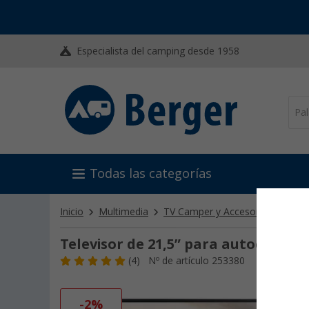
Especialista del camping desde 1958
Todas las categorías
Inicio
Multimedia
TV Camper y Accesorios
Tele
Televisor de 21,5” para autocarav
(4)
Nº de artículo 253380
-2%