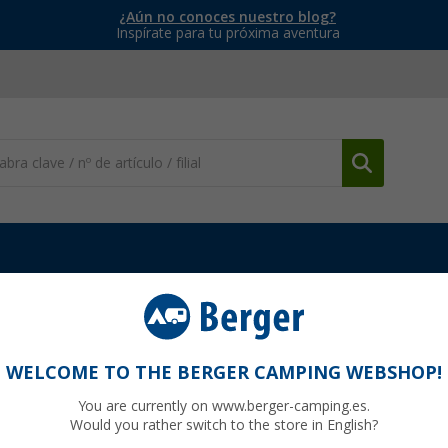
¿Aún no conoces nuestro blog?
Inspírate para tu próxima aventura
visores y Smart TV
Televisor para autocaravana LED Oyster TV Te
ana LED Oyster Ten Haaft
WELCOME TO THE BERGER CAMPING WEBSHOP!
You are currently on www.berger-camping.es.
Would you rather switch to the store in English?
P