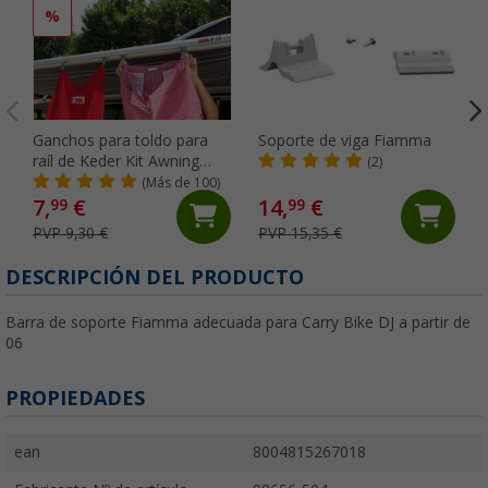
%
Ganchos para toldo para
Soporte de viga Fiamma
raíl de Keder Kit Awning
(2)
Hangers Fiamma
(Más de 100)
7,
€
14,
€
99
99
PVP 9,30 €
PVP 15,35 €
DESCRIPCIÓN DEL PRODUCTO
Barra de soporte Fiamma adecuada para Carry Bike DJ a partir de
06
PROPIEDADES
ean
8004815267018