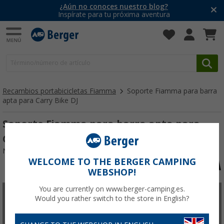
¿Aún no conoces nuestro blog?
Inspírate para tu próxima aventura
Recambios portabicicletas Fiamma
Soporte Fiamma para barra
apta para Carry Bike DJ
Soporte Fiamma para barra apta para
Carry Bike DJ
Nº de artículo 106553
WELCOME TO THE BERGER CAMPING
WEBSHOP!
You are currently on www.berger-camping.es.
Would you rather switch to the store in English?