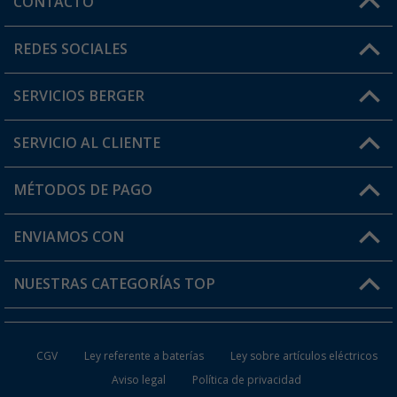
CONTACTO
Horario de atención al cliente:
REDES SOCIALES
Lun. - Vier.: 8:00 - 17:00
SERVICIOS BERGER
¿Tienes alguna duda?
SERVICIO AL CLIENTE
Conviértete en distribuidor
Mi cuenta
MÉTODOS DE PAGO
FAQ y Contacto
Mi lista de favoritos
Información de envío
ENVIAMOS CON
Tarjeta Berger Digital
Devoluciones
NUESTRAS CATEGORÍAS TOP
¿Dónde está mi pedido?
Accesorios caravanas y autocaravanas
Conviértete en distribuidor
CGV
Ley referente a baterías
Ley sobre artículos eléctricos
Inodoros de Camping
Aviso legal
Política de privacidad