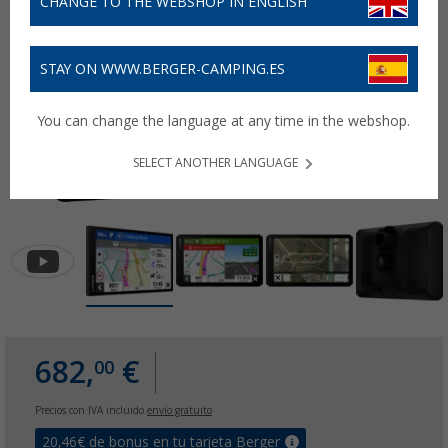
CHANGE TO THE WEBSHOP IN ENGLISH
STAY ON WWW.BERGER-CAMPING.ES
You can change the language at any time in the webshop.
SELECT ANOTHER LANGUAGE
682,
€
00
Precios con IVA incluido
envío gratuito
20,46
€ de bonus en tu tarjeta Berger