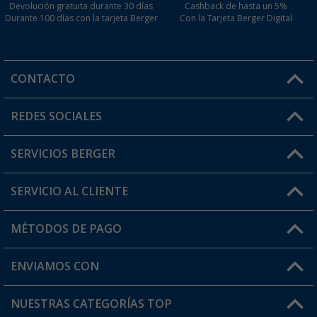
Devolución gratuita durante 30 días
Cashback de hasta un 5%
Durante 100 días con la tarjeta Berger
Con la Tarjeta Berger Digital
CONTACTO
Horario de atención al cliente:
REDES SOCIALES
Lun. - Vier.: 8:00 - 17:00
SERVICIOS BERGER
¿Tienes alguna duda?
SERVICIO AL CLIENTE
Conviértete en distribuidor
Mi cuenta
MÉTODOS DE PAGO
FAQ y Contacto
Mi lista de favoritos
Información de envío
ENVIAMOS CON
Tarjeta Berger Digital
Devoluciones
NUESTRAS CATEGORÍAS TOP