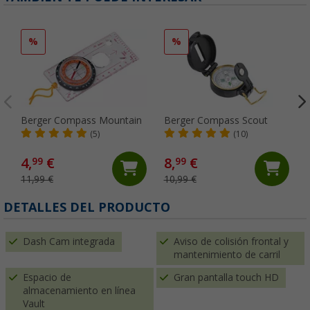
%
%
Berger Compass Mountain
Berger Compass Scout
(5)
(10)
4,
€
8,
€
99
99
11,99 €
10,99 €
DETALLES DEL PRODUCTO
Dash Cam integrada
Aviso de colisión frontal y
mantenimiento de carril
Espacio de
Gran pantalla touch HD
almacenamiento en línea
Vault