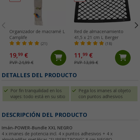
Organizador de macramé L
Red de almacenamiento
Camplife
41,5 x 21 cm L Berger
(21)
(18)
19,
€
11,
€
99
99
PVP 24,99 €
PVP 13,99 €
(
DETALLES DEL PRODUCTO
Por fin tranquilidad en los
Pega los imanes al objeto
viajes: todo está en su sitio
con puntos adhesivos
DESCRIPCIÓN DEL PRODUCTO
Imán-POWER-Bundle XXL NEGRO
4 x imanes de potencia incl. 4 x puntos adhesivos + 4 x
almohadillas metálicas "SUPERSTRONG" 8 cm NEGRO