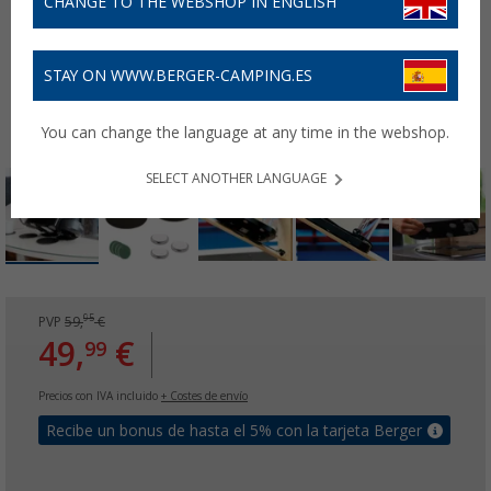
CHANGE TO THE WEBSHOP IN ENGLISH
STAY ON WWW.BERGER-CAMPING.ES
You can change the language at any time in the webshop.
SELECT ANOTHER LANGUAGE
95
PVP
59,
€
49,
€
99
Precios con IVA incluido
+ Costes de envío
Recibe un bonus de hasta el 5% con la tarjeta Berger