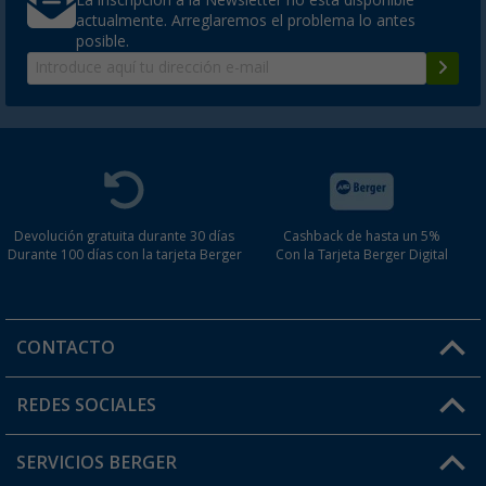
actualmente. Arreglaremos el problema lo antes
posible.
Devolución gratuita durante 30 días
Cashback de hasta un 5%
Durante 100 días con la tarjeta Berger
Con la Tarjeta Berger Digital
CONTACTO
Horario de atención al cliente:
REDES SOCIALES
Lun. - Vier.: 8:00 - 17:00
SERVICIOS BERGER
¿Tienes alguna duda?