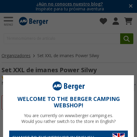
¿Aún no conoces nuestro blog?
Inspírate para tu próxima aventura
Organizadores
Set XXL de imanes Power Silwy
Set XXL de imanes Power Silwy
(8)
Nº de artículo 825633
WELCOME TO THE BERGER CAMPING
-16%
WEBSHOP!
You are currently on www.berger-camping.es.
Would you rather switch to the store in English?