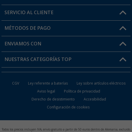
SERVICIO AL CLIENTE
Conviértete en distribuidor
Mi cuenta
MÉTODOS DE PAGO
FAQ y Contacto
Mi lista de favoritos
Información de envío
ENVIAMOS CON
Tarjeta Berger Digital
Devoluciones
NUESTRAS CATEGORÍAS TOP
¿Dónde está mi pedido?
Accesorios caravanas y autocaravanas
Conviértete en distribuidor
CGV
Ley referente a baterías
Ley sobre artículos eléctricos
Inodoros de Camping
Aviso legal
Política de privacidad
Derecho de desistimiento
Accesibilidad
Muebles de Camping
Configuración de cookies
Neveras Portátiles
Aires Acondicionados
Todos los precios incluyen IVA, envío gratuito a partir de 50 euros dentro de Alemania, excluido