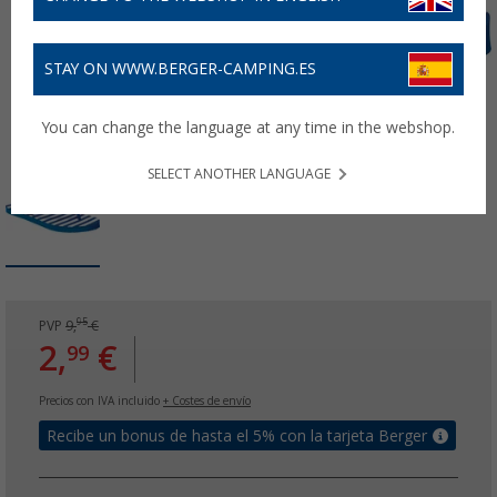
STAY ON WWW.BERGER-CAMPING.ES
You can change the language at any time in the webshop.
SELECT ANOTHER LANGUAGE
95
PVP
9,
€
2,
€
99
Precios con IVA incluido
+ Costes de envío
Recibe un bonus de hasta el 5% con la tarjeta Berger