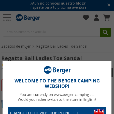
¿Aún no conoces nuestro blog?
Inspírate para tu próxima aventura
Zapatos de mujer
Regatta Bali Ladies Toe Sandal
Regatta Bali Ladies Toe Sandal
(2)
Nº de artículo 68967042
WELCOME TO THE BERGER CAMPING
-69%
WEBSHOP!
You are currently on www.berger-camping.es.
Would you rather switch to the store in English?
CHANGE TO THE WEBSHOP IN ENGLISH