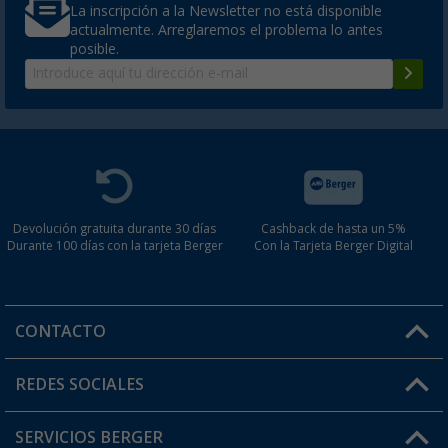
La inscripción a la Newsletter no está disponible
actualmente. Arreglaremos el problema lo antes
posible.
Devolución gratuita durante 30 días
Cashback de hasta un 5%
Durante 100 días con la tarjeta Berger
Con la Tarjeta Berger Digital
CONTACTO
Horario de atención al cliente:
REDES SOCIALES
Lun. - Vier.: 8:00 - 17:00
SERVICIOS BERGER
¿Tienes alguna duda?