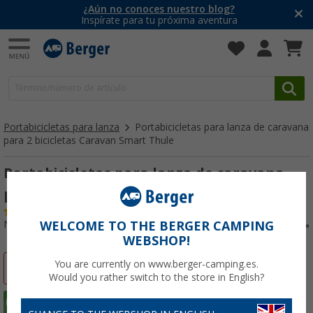
¿Aún no conoces nuestro blog?
Inspírate para tu próxima aventura
Portabicicletas para lanza
Portabicicletas para lanza de caravana
para 2 bicicletas Caravan Smart Thule
Portabicicletas para lanza de caravana
para 2 bicicletas Caravan Smart Thule
(19)
Nº de artículo 228800
WELCOME TO THE BERGER CAMPING
WEBSHOP!
You are currently on www.berger-camping.es.
-11%
Would you rather switch to the store in English?