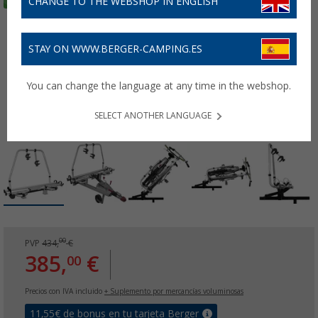
CHANGE TO THE WEBSHOP IN ENGLISH
STAY ON WWW.BERGER-CAMPING.ES
You can change the language at any time in the webshop.
SELECT ANOTHER LANGUAGE
00
PVP
434,
€
385,
€
00
Precios con IVA incluido
+ Suplemento por mercancías voluminosas
11,55
€ de bonus en tu tarjeta Berger