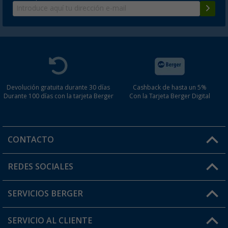
Devolución gratuita durante 30 días
Cashback de hasta un 5%
Durante 100 días con la tarjeta Berger
Con la Tarjeta Berger Digital
CONTACTO
Horario de atención al cliente:
REDES SOCIALES
Lun. - Vier.: 8:00 - 17:00
SERVICIOS BERGER
¿Tienes alguna duda?
SERVICIO AL CLIENTE
Conviértete en distribuidor