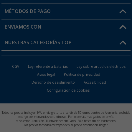
Mi cuenta
MÉTODOS DE PAGO
FAQ y Contacto
Mi lista de favoritos
Información de envío
ENVIAMOS CON
Tarjeta Berger Digital
Devoluciones
NUESTRAS CATEGORÍAS TOP
¿Dónde está mi pedido?
Accesorios caravanas y autocaravanas
Conviértete en distribuidor
CGV
Ley referente a baterías
Ley sobre artículos eléctricos
Inodoros de Camping
Aviso legal
Política de privacidad
Derecho de desistimiento
Accesibilidad
Muebles de Camping
Configuración de cookies
Neveras Portátiles
Aires Acondicionados
Todos los precios incluyen IVA, envío gratuito a partir de 50 euros dentro de Alemania, excluido
recargo por mercancías voluminosas. Por lo demás, más gastos de envío.
salvo error u omisión. Ilustraciones similares. Sólo hasta fin de existencias.
Baterías de Camping
Los precios tachados corresponden al precio anterior en Berger.