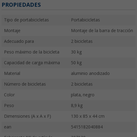
PROPIEDADES
Tipo de portabicicletas
Portabicicletas
Montaje
Montaje de la barra de tracción
Adecuado para
2 bicicletas
Peso máximo de la bicicleta
30 kg
Capacidad de carga máxima
50 kg
Material
aluminio anodizado
Número de bicicletas
2 bicicletas
Color
plata, negro
Peso
8,9 kg
Dimensiones (A x A x F)
130 x 85 x 44 cm
ean
5415182040884