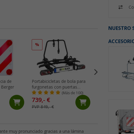
Co
NUESTRO S
ACCESORI
%
%
cia de
Portabicicletas de bola para
Contacto magnéti
 Berger
furgonetas con puertas
radioeléctrico ne
traseras de 2 bicicletas negro
Thitronik
(Más de 100)
(43)
SD260 Eufab
739,- €
61,
€
99
PVP 849,- €
PVP 69,- €
ctante muy pronunciado gracias a una lámina