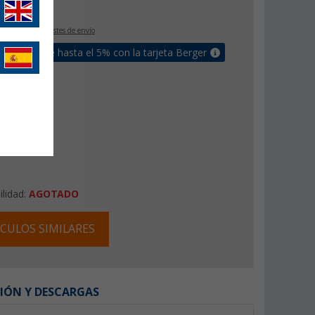
€
9
IVA incluido
+ Costes de envío
un bonus de hasta el 5% con la tarjeta Berger
ilidad:
AGOTADO
CULOS SIMILARES
IÓN Y DESCARGAS