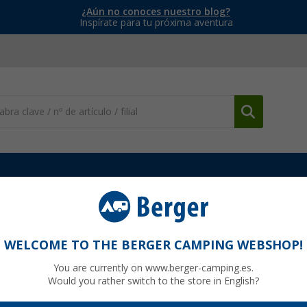
¿Aún no conoces nuestro blog?
Inspírate para tu próxima aventura
o
Otros elementos de seguridad
Placa de señalización de alumi
para 50 x 50 cm España HP
WELCOME TO THE BERGER CAMPING WEBSHOP!
You are currently on www.berger-camping.es.
Would you rather switch to the store in English?