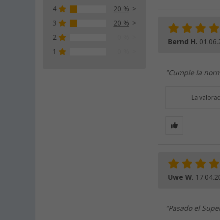
4
20 %
3
20 %
2
0 %
Bernd H.
01.06.
1
0 %
"Cumple la norma
La valora
Uwe W.
17.04.2
"Pasado el Super