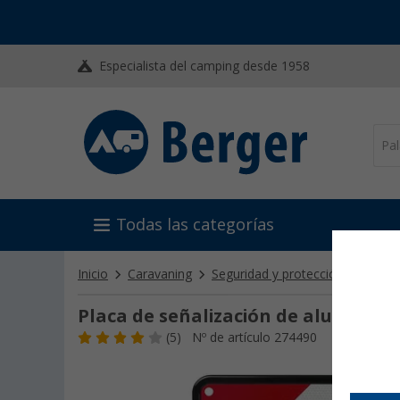
Especialista del camping desde 1958
Todas las categorías
Inicio
Caravaning
Seguridad y protección antirrob
Placa de señalización de aluminio 
(5)
Nº de artículo 274490