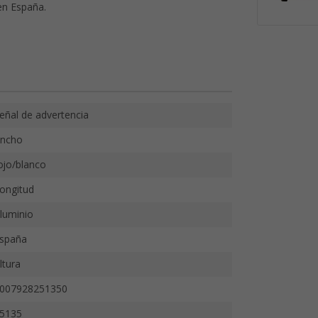
 en España.
eñal de advertencia
ncho
ojo/blanco
ongitud
luminio
spaña
ltura
007928251350
5135