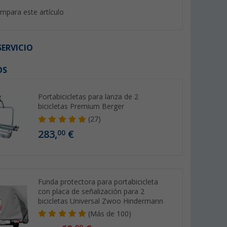
mpara este artículo
ERVICIO
OS
%
Portabicicletas para lanza de 2
bicicletas Premium Berger
(27)
283,
€
00
co
Abrazadera de cuadro con
Portabicicletas par
gro 868 Mhz
candado plata Bike Holder
3 bicicletas plate
Thule Bike
3 XL Berger
(80)
(29)
54,
€
99
219,- €
PVP 62,- €
Funda protectora para portabicicleta
con placa de señalización para 2
bicicletas Universal Zwoo Hindermann
(
Más de
100)