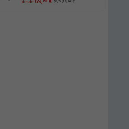
69,
€
99
desde
PVP
85,
€
00