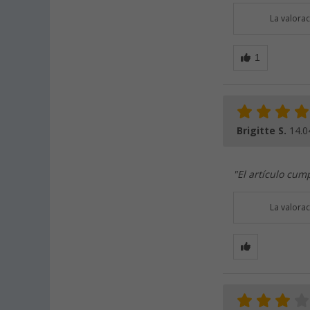
La valora
Brigitte S.
14.0
"El artículo cum
La valora