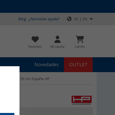
Blog
¿Necesitas ayuda?
ES | DE
Favoritos
Mi cuenta
Carrito
Novedades
OUTLET
nio para 50 x 50 cm España HP