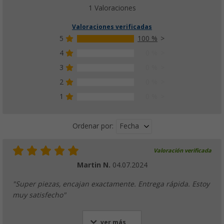
1 Valoraciones
Valoraciones verificadas
5
100 %
4
0 %
3
0 %
2
0 %
1
0 %
Fecha
Ordenar por:
Valoración verificada
Martin N.
04.07.2024
"Super piezas, encajan exactamente. Entrega rápida. Estoy
muy satisfecho"
ver más