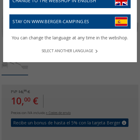
CHANGE TO THE WEBSHOP IN ENGLISH
STAY ON WWW.BERGER-CAMPING.ES
You can change the language at any time in the webshop.
SELECT ANOTHER LANGUAGE
66
PVP
16,
€
10,
€
00
Precios con IVA incluido
+ Costes de envío
Recibe un bonus de hasta el 5% con la tarjeta Berger