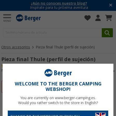
¿Aún no conoces nuestro blog?
Inspírate para tu próxima aventura
Otros accesorios
Pieza final Thule (perfil de sujeción)
Pieza final Thule (perfil de sujeción)
(1)
Nº de artículo 110403
WELCOME TO THE BERGER CAMPING
-39%
WEBSHOP!
You are currently on www.berger-camping.es.
Would you rather switch to the store in English?