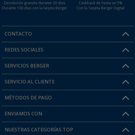
Devolución gratuita durante 30 días
Cashback de hasta un 5%
Durante 100 días con la tarjeta Berger
Con la Tarjeta Berger Digital
CONTACTO
Horario de atención al cliente:
REDES SOCIALES
Lun. - Vier.: 8:00 - 17:00
SERVICIOS BERGER
¿Tienes alguna duda?
SERVICIO AL CLIENTE
Conviértete en distribuidor
Mi cuenta
MÉTODOS DE PAGO
FAQ y Contacto
Mi lista de favoritos
Información de envío
ENVIAMOS CON
Tarjeta Berger Digital
Devoluciones
NUESTRAS CATEGORÍAS TOP