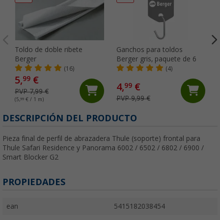
Toldo de doble ribete
Ganchos para toldos
Berger
Berger gris, paquete de 6
(16)
(4)
5,
€
99
4,
€
99
PVP 7,99 €
PVP 9,99 €
(5,
99
€ / 1 m)
DESCRIPCIÓN DEL PRODUCTO
Pieza final de perfil de abrazadera Thule (soporte) frontal para
Thule Safari Residence y Panorama 6002 / 6502 / 6802 / 6900 /
Smart Blocker G2
PROPIEDADES
ean
5415182038454