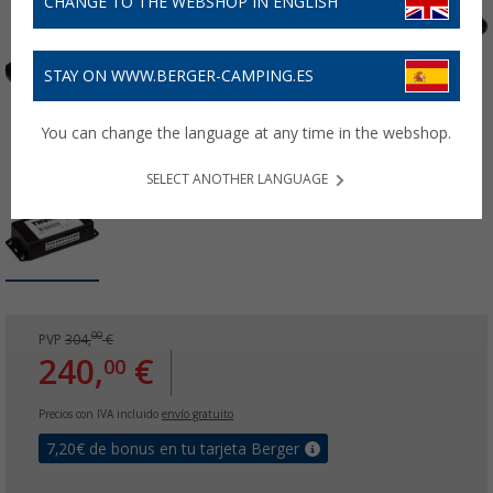
CHANGE TO THE WEBSHOP IN ENGLISH
STAY ON WWW.BERGER-CAMPING.ES
You can change the language at any time in the webshop.
SELECT ANOTHER LANGUAGE
00
PVP
304,
€
240,
€
00
Precios con IVA incluido
envío gratuito
7,20
€ de bonus en tu tarjeta Berger