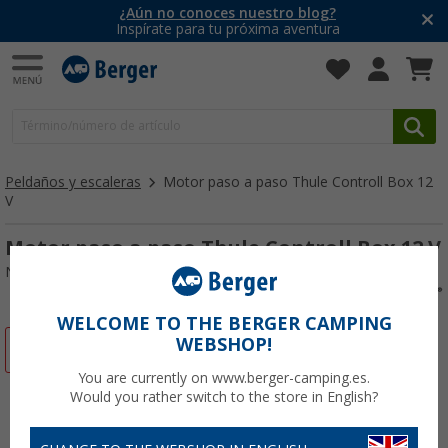
¿Aún no conoces nuestro blog?
Inspírate para tu próxima aventura
Peldaños y escaleras
Motor paso a paso Thule Controll Box 12
V
Motor paso a paso Thule Controll Box 12 V
Nº de artículo 762344
WELCOME TO THE BERGER CAMPING
WEBSHOP!
-21%
You are currently on www.berger-camping.es.
Would you rather switch to the store in English?