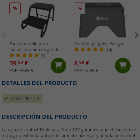
%
%
Escalón doble para
Peldaño plegable Berger
(auto)caravana negro de
(14)
acero Berger
(9)
39,
€
8,
€
99
99
PVP 49,99 €
PVP 12,99 €
DETALLES DEL PRODUCTO
Motor de 12 V
DESCRIPCIÓN DEL PRODUCTO
La caja de control Thule para Step 12V garantiza que el escalón se
retraiga o extienda automáticamente al cerrar y abrir la puerta del