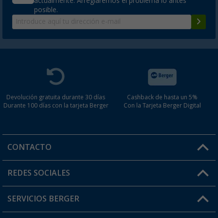
actualmente. Arreglaremos el problema lo antes
posible.
Devolución gratuita durante 30 días
Cashback de hasta un 5%
Durante 100 días con la tarjeta Berger
Con la Tarjeta Berger Digital
CONTACTO
Horario de atención al cliente:
REDES SOCIALES
Lun. - Vier.: 8:00 - 17:00
SERVICIOS BERGER
¿Tienes alguna duda?