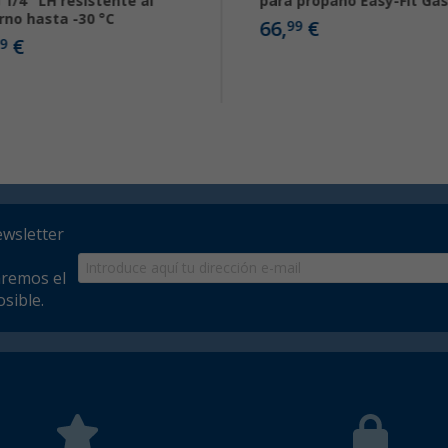
 1/4″ LH resistente al
para propano Easy-Fit Ga
erno hasta -30 °C
66,
€
99
€
9
ewsletter
aremos el
sible.