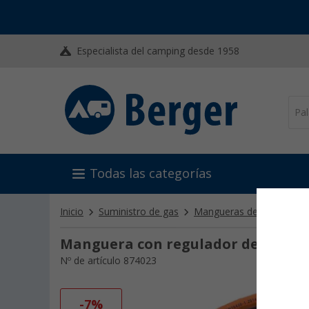
Especialista del camping desde 1958
Todas las categorías
Inicio
Suministro de gas
Mangueras de gas
Ada
Manguera con regulador de gas C
Nº de artículo 874023
-7%