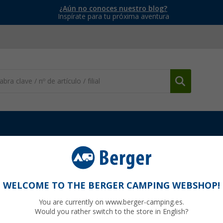
¿Aún no conoces nuestro blog?
Inspírate para tu próxima aventura
ptadores
Manguera con regulador de gas Cobb
obb
WELCOME TO THE BERGER CAMPING WEBSHOP!
You are currently on www.berger-camping.es.
Would you rather switch to the store in English?
00
PVP
39,