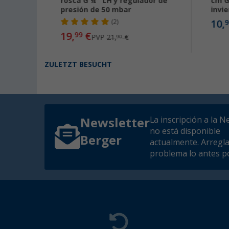
Gaslow
rosca G ¼'' LH y regulador de
cm G
presión de 50 mbar
invi
10,
(2)
9
19,
€
99
PVP
21,
€
90
ZULETZT BESUCHT
La inscripción a la N
Newsletter
no está disponible
Berger
actualmente. Arregl
problema lo antes po