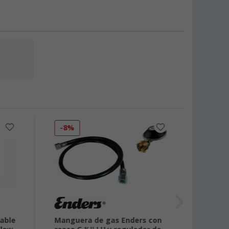
-8%
able
Manguera de gas Enders con
Mangu