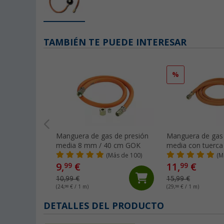
TAMBIÉN TE PUEDE INTERESAR
%
Manguera de gas de presión
Manguera de gas 
media 8 mm / 40 cm GOK
media con tuerca
1/4” en ambos la
(Más de 100)
(M
bar 6,3 x 3,5 x 4
9,
€
11,
€
99
99
10,99 €
15,99 €
(24,
98
€ / 1 m)
(29,
98
€ / 1 m)
DETALLES DEL PRODUCTO