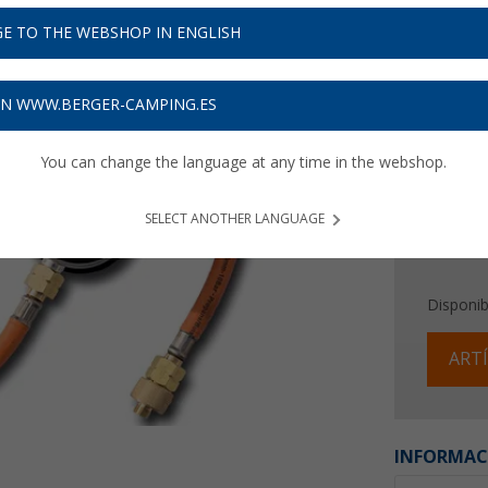
35,
9
E TO THE WEBSHOP IN ENGLISH
Precios con 
Recibe 
ON WWW.BERGER-CAMPING.ES
You can change the language at any time in the webshop.
SELECT ANOTHER LANGUAGE
Disponib
ARTÍ
INFORMAC