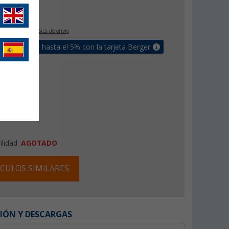
€
9
IVA incluido
+ Costes de envío
un bonus de hasta el 5% con la tarjeta Berger
ilidad:
AGOTADO
CULOS SIMILARES
IÓN Y DESCARGAS