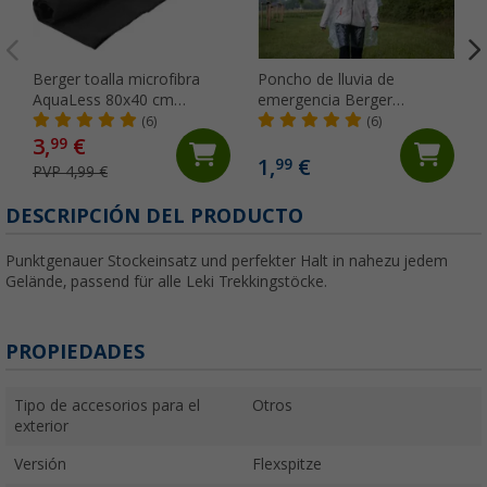
Berger toalla microfibra
Poncho de lluvia de
AquaLess 80x40 cm
emergencia Berger
antracita
Cherrapunjee
(6)
(6)
3,
€
99
1,
€
99
PVP 4,99 €
DESCRIPCIÓN DEL PRODUCTO
Punktgenauer Stockeinsatz und perfekter Halt in nahezu jedem
Gelände, passend für alle Leki Trekkingstöcke.
PROPIEDADES
Tipo de accesorios para el
Otros
exterior
Versión
Flexspitze