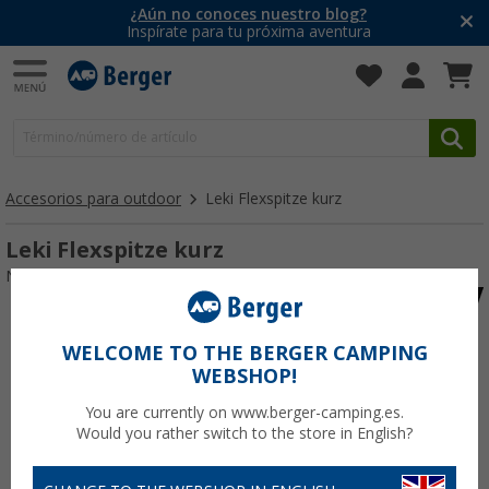
¿Aún no conoces nuestro blog?
Inspírate para tu próxima aventura
Accesorios para outdoor
Leki Flexspitze kurz
Leki Flexspitze kurz
Nº de artículo 490450
WELCOME TO THE BERGER CAMPING
WEBSHOP!
You are currently on www.berger-camping.es.
Would you rather switch to the store in English?