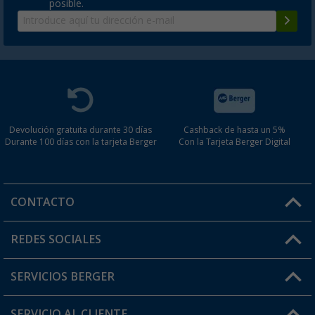
posible.
Devolución gratuita durante 30 días
Cashback de hasta un 5%
Durante 100 días con la tarjeta Berger
Con la Tarjeta Berger Digital
CONTACTO
Horario de atención al cliente:
REDES SOCIALES
Lun. - Vier.: 8:00 - 17:00
SERVICIOS BERGER
¿Tienes alguna duda?
SERVICIO AL CLIENTE