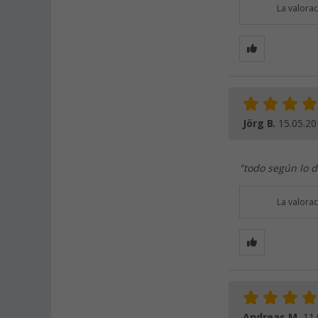
La valora
Jörg B.
15.05.20
"todo según lo d
La valora
Andreas M.
11.