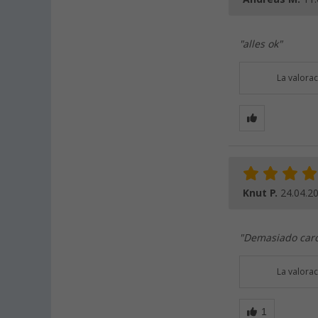
"alles ok"
La valora
Knut P.
24.04.2
"Demasiado car
La valora