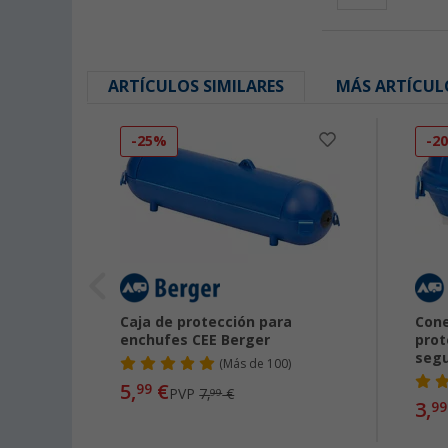
ARTÍCULOS SIMILARES
MÁS ARTÍCUL
-25%
-2
o 6
Caja de protección para
Cone
enchufes CEE Berger
prot
segu
(
Más de
100)
5,
€
99
PVP
7,
€
99
3,
99