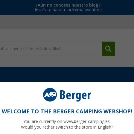
¿Aún no conoces nuestro blog?
Inspírate para tu próxima aventura
rgía
Otros accesorios eléctricos
Juego de receptáculos planos
WELCOME TO THE BERGER CAMPING WEBSHOP!
You are currently on www.berger-camping.es.
Would you rather switch to the store in English?