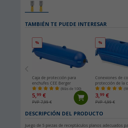
TAMBIÉN TE PUEDE INTERESAR
%
%
Caja de protección para
Conexiones de co
enchufes CEE Berger
protección de la 
seguridad Berger
(Más de 100)
(9
5,
€
3,
€
99
99
PVP 7,99 €
PVP 4,99 €
DESCRIPCIÓN DEL PRODUCTO
Juego de 5 piezas de receptáculos planos adecuados pa