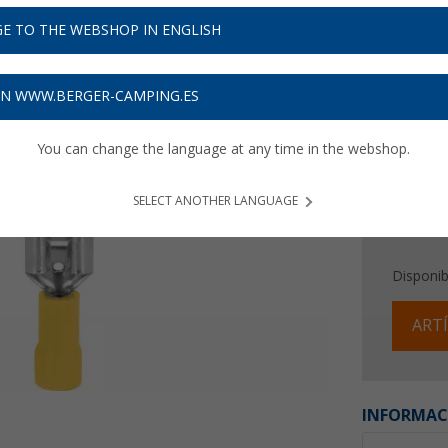
1,
99
E TO THE WEBSHOP IN ENGLISH
Precios con 
Recibe 
ON WWW.BERGER-CAMPING.ES
You can change the language at any time in the webshop.
SELECT ANOTHER LANGUAGE
Disponib
ARTÍ
INFORMAC