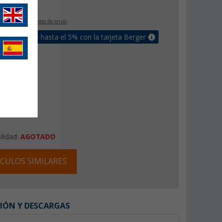
€
IVA incluido
+ Costes de envío
un bonus de hasta el 5% con la tarjeta Berger
ilidad:
AGOTADO
CULOS SIMILARES
IÓN Y DESCARGAS