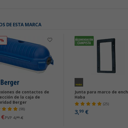
OS DE ESTA MARCA
0%
xiones de contactos de
Junta para marco de enc
ección de la caja de
Haba
ridad Berger
(25)
(98)
3,
€
99
€
PVP
4,
€
99