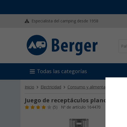
Especialista del camping desde 1958
Todas las categorías
Inicio
Electricidad
Consumo y alimentación de ene
Juego de receptáculos planos
(5)
Nº de artículo 164470