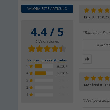
VALORA ESTE ARTÍCULO
Erik B.
31.10.20
4.4 / 5
"Todo bien. Se m
5 Valoraciones
La valora
Valoraciones verificadas
5
40 %
4
60 %
3
0 %
Manfred K.
15.
2
0 %
1
0 %
"Ideal para ampli