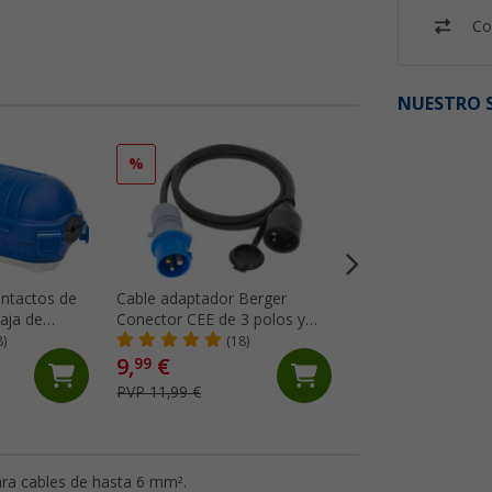
Co
NUESTRO S
%
%
ntactos de
Cable adaptador Berger
Cable adaptador B
caja de
Conector CEE de 3 polos y
Acoplamiento CEE y
acoplamiento de contacto de
contacto de puesta
8)
(18)
(33)
puesta a tierra 1,5 m
1,5 m
9,
€
9,
€
99
99
PVP 11,99 €
PVP 11,99 €
ra cables de hasta 6 mm².