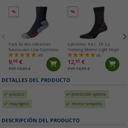
%
%
Pack de dos calcetines
Calcetines P.A.C. TR 3.2
funcionales Löw Dachstein
Trekking Merino Light Mujer
(40)
(6)
9,
€
12,
€
95
95
PVP 19,95 €
PVP 18,95 €
DETALLES DEL PRODUCTO
práctico
protección óptima
muy ligero
envase pequeño
DESCRIPCIÓN DEL PRODUCTO