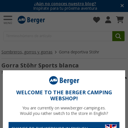
¿Aún no conoces nuestro blog?
Inspírate para tu próxima aventura
Sombreros, gorros y gorras
Gorra deportiva Stöhr
Gorra Stöhr Sports blanca
Nº de artículo 825040
WELCOME TO THE BERGER CAMPING
WEBSHOP!
You are currently on www.berger-camping.es.
Would you rather switch to the store in English?