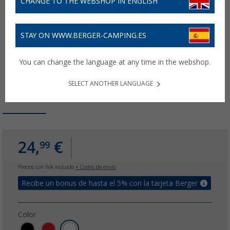
CHANGE TO THE WEBSHOP IN ENGLISH
STAY ON WWW.BERGER-CAMPING.ES
You can change the language at any time in the webshop.
SELECT ANOTHER LANGUAGE
24,
€
99
Precios con IVA incluido
+ Costes de envío
Recibe un bonus de hasta el 5% con la tarjeta Berger
Color