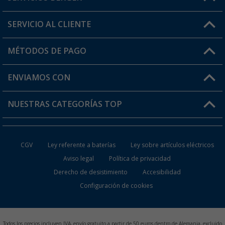
SERVICIO AL CLIENTE
Conviértete en distribuidor
Mi cuenta
MÉTODOS DE PAGO
FAQ y Contacto
Mi lista de favoritos
Información de envío
ENVIAMOS CON
Tarjeta Berger Digital
Devoluciones
NUESTRAS CATEGORÍAS TOP
¿Dónde está mi pedido?
Accesorios caravanas y autocaravanas
Conviértete en distribuidor
CGV
Ley referente a baterías
Ley sobre artículos eléctricos
Inodoros de Camping
Aviso legal
Política de privacidad
Derecho de desistimiento
Accesibilidad
Muebles de Camping
Configuración de cookies
Neveras Portátiles
Aires Acondicionados
Todos los precios incluyen IVA, envío gratuito a partir de 50 euros dentro de Alemania, excluido