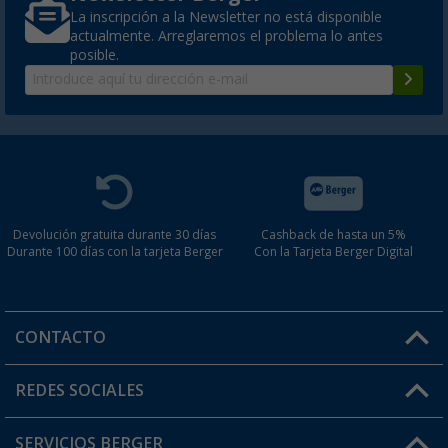
La inscripción a la Newsletter no está disponible
actualmente. Arreglaremos el problema lo antes
posible.
Devolución gratuita durante 30 días
Cashback de hasta un 5%
Durante 100 días con la tarjeta Berger
Con la Tarjeta Berger Digital
CONTACTO
Horario de atención al cliente:
REDES SOCIALES
Lun. - Vier.: 8:00 - 17:00
SERVICIOS BERGER
¿Tienes alguna duda?