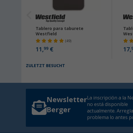
ada
Tablero para taburete
Tabl
Westfield
West
(49)
11,
€
17,
99
ZULETZT BESUCHT
La inscripción a la N
Newsletter
no está disponible
Berger
actualmente. Arregl
problema lo antes po