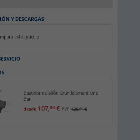
IÓN Y DESCARGAS
mpara este artículo
%
%
ERVICIO
OS
sapiernas
Funda acolchada gris para
Tablero para repos
silla Berger
Slimline Berger
Bastidor de sillón Grundelement One
s de 100)
(7)
(10)
Bar
24,
€
17,
€
99
99
107,
€
00
desde
PVP
129,
€
90
PVP 29,99 €
PVP 19,99 €