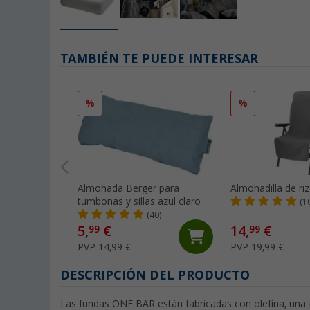
TAMBIÉN TE PUEDE INTERESAR
%
%
Almohada Berger para
Almohadilla de ri
tumbonas y sillas azul claro
(1
(40)
5,
€
14,
€
99
99
PVP 14,99 €
PVP 19,99 €
DESCRIPCIÓN DEL PRODUCTO
Las fundas ONE BAR están fabricadas con olefina, una fi