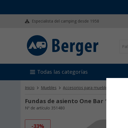
Especialista del camping desde 1958
Todas las categorías
Inicio
Muebles
Accesorios para muebles de campi
Fundas de asiento One Bar 1-3 Lig
Nº de artículo 351480
-33%