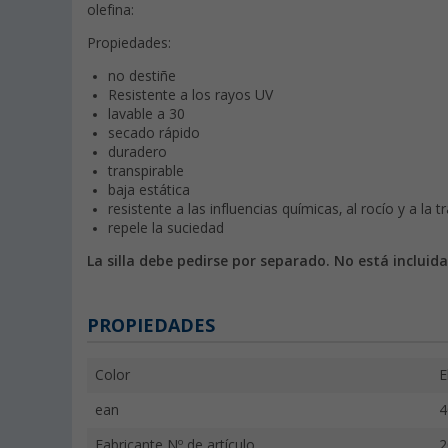
olefina:
Propiedades:
no destiñe
Resistente a los rayos UV
lavable a 30
secado rápido
duradero
transpirable
baja estática
resistente a las influencias químicas, al rocío y a la t
repele la suciedad
La silla debe pedirse por separado. No está incluid
PROPIEDADES
Color
E
ean
4
Fabricante Nº de artículo
2