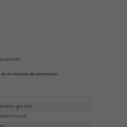
ranspiración
a en el volumen de suministro.
lemento gris claro
000591002045
04