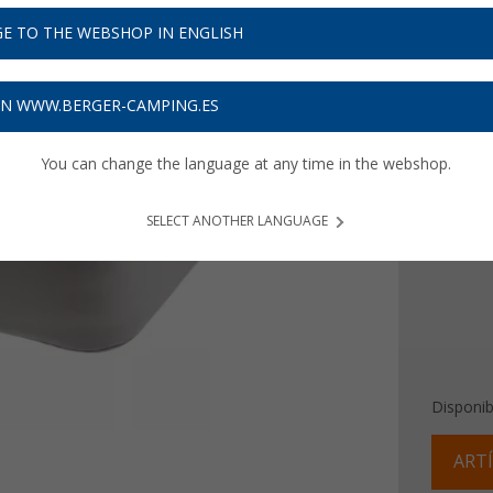
19,
9
E TO THE WEBSHOP IN ENGLISH
Precios con 
Recibe 
ON WWW.BERGER-CAMPING.ES
You can change the language at any time in the webshop.
Color
SELECT ANOTHER LANGUAGE
Disponib
ARTÍ