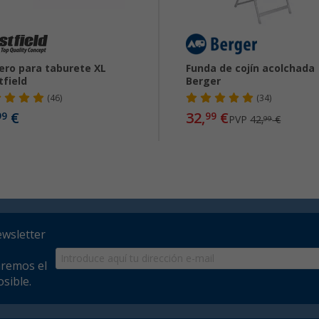
ero para taburete XL
Funda de cojín acolchada
field
Berger
(46)
(34)
€
32,
€
99
99
PVP
42,
€
99
ewsletter
aremos el
sible.