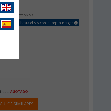
€
9
IVA incluido
+ Costes de envío
un bonus de hasta el 5% con la tarjeta Berger
ilidad:
AGOTADO
CULOS SIMILARES