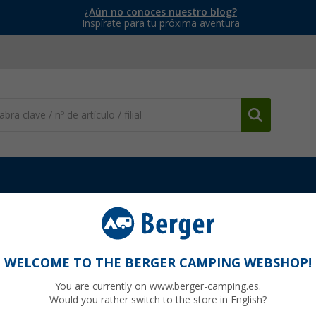
¿Aún no conoces nuestro blog?
Inspírate para tu próxima aventura
ng
Cojines y fundas para sillas
Fundas de asiento 1-3 One Bar
ht Grey Element
WELCOME TO THE BERGER CAMPING WEBSHOP!
You are currently on www.berger-camping.es.
Would you rather switch to the store in English?
90
PVP
29,