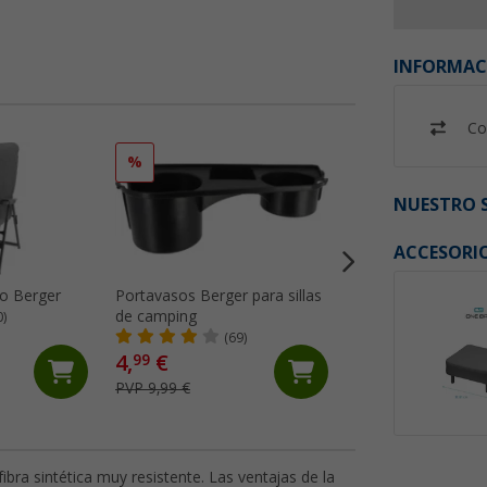
INFORMAC
Co
%
%
NUESTRO S
ACCESORI
zo Berger
Portavasos Berger para sillas
Tablero para repo
de camping
XL Berger
0)
(69)
(Má
4,
€
9,
€
99
99
PVP 9,99 €
PVP 19,99 €
bra sintética muy resistente. Las ventajas de la