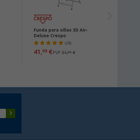
Funda para sillas 3D Air-
Almoha
Deluxe Crespo
(28)
41,
€
14,
99
99
PVP
51,
€
95