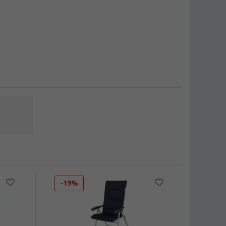
-19%
-25