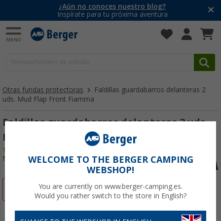
¿Aún no conoces nuestro blog?
Inspírate para tu próxima aventura
Otras fundas protectoras
Faldillas guardabarros delanteras 2
uds. Mud Flap Front Fiamma
Faldillas guardabarros delanteras 2 uds.
Mud Flap Front Fiamma
(5)
Nº de artículo 550237
WELCOME TO THE BERGER CAMPING
WEBSHOP!
You are currently on www.berger-camping.es.
-22%
Would you rather switch to the store in English?