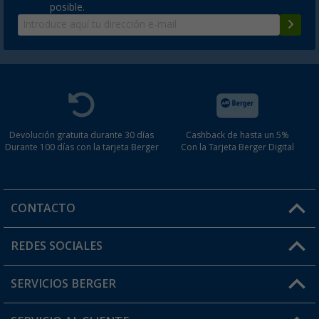
posible.
Devolución gratuita durante 30 días
Cashback de hasta un 5%
Durante 100 días con la tarjeta Berger
Con la Tarjeta Berger Digital
CONTACTO
Horario de atención al cliente:
REDES SOCIALES
Lun. - Vier.: 8:00 - 17:00
SERVICIOS BERGER
¿Tienes alguna duda?