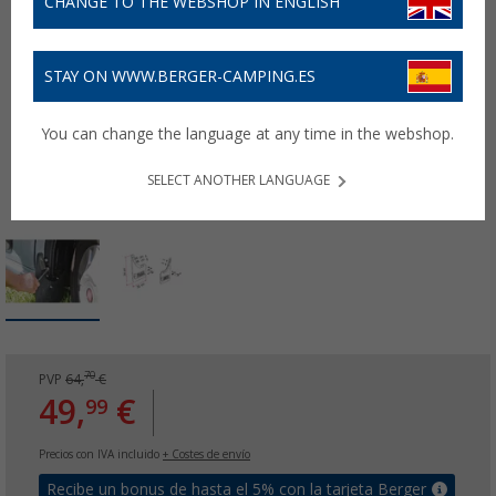
CHANGE TO THE WEBSHOP IN ENGLISH
STAY ON WWW.BERGER-CAMPING.ES
You can change the language at any time in the webshop.
SELECT ANOTHER LANGUAGE
70
PVP
64,
€
49,
€
99
Precios con IVA incluido
+ Costes de envío
Recibe un bonus de hasta el 5% con la tarjeta Berger