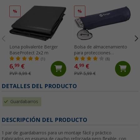
%
%
Lona polivalente Berger
Bolsa de almacenamiento
BaseProtect 2x2 m
para protecciones
isotérmicas Berger
(1)
(8)
6,
€
4,
€
99
99
PVP 9,99 €
PVP 5,99 €
DETALLES DEL PRODUCTO
Guardabarros
DESCRIPCIÓN DEL PRODUCTO
1 par de guardabarros para un montaje fácil y práctico
Fabricados en espuma de caucho reforzada pero flexible, con