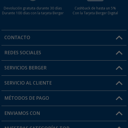
Devolución gratuita durante 30 días
Cashback de hasta un 5%
Durante 100 días con la tarjeta Berger
Con la Tarjeta Berger Digital
CONTACTO
Horario de atención al cliente:
REDES SOCIALES
Lun. - Vier.: 8:00 - 17:00
SERVICIOS BERGER
¿Tienes alguna duda?
SERVICIO AL CLIENTE
Conviértete en distribuidor
Mi cuenta
MÉTODOS DE PAGO
FAQ y Contacto
Mi lista de favoritos
Información de envío
ENVIAMOS CON
Tarjeta Berger Digital
Devoluciones