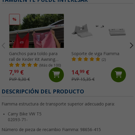
%
Ganchos para toldo para
Soporte de viga Fiamma
raíl de Keder Kit Awning
(2)
Hangers Fiamma
(Más de 100)
7,
€
14,
€
99
99
PVP 9,30 €
PVP 15,35 €
DESCRIPCIÓN DEL PRODUCTO
Fiamma estructura de transporte superior adecuado para:
Carry Bike VW T5
02093-71-
Número de pieza de recambio Fiamma: 98656-415