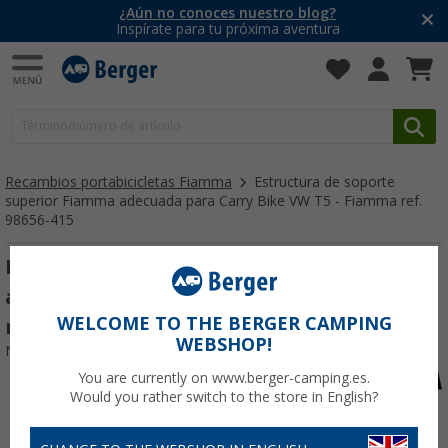
¿Aún no conoces nuestro blog?
Inspírate para tu próxima aventura
Recambios portabicicletas Fiamma
Estructura de soporte
superior Fiamma adecuada para Carry Bike VW T5 - Fiamma ref.
98656-415
Estructura de soporte superior Fiamma
adecuada para Carry Bike VW T5 - Fiamma
WELCOME TO THE BERGER CAMPING
ref. 98656-415
WEBSHOP!
Nº de artículo 284088
You are currently on www.berger-camping.es.
Would you rather switch to the store in English?