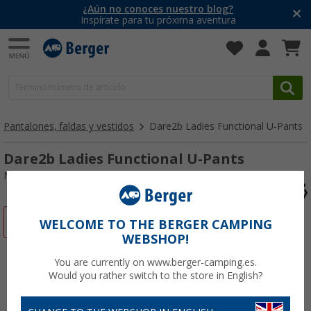
¿Aún no conoces nuestro blog?
Inspírate para tu próxima aventura
Pantalones, faldas y vestidos
Dare2b Ladies Functional U-Pants
Dare2b Ladies Functional U-Pants
Nº de artículo 398847XS
-67%
WELCOME TO THE BERGER CAMPING
WEBSHOP!
You are currently on www.berger-camping.es.
Would you rather switch to the store in English?