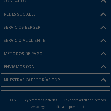
CONTACTO
Horario de atención al cliente:
REDES SOCIALES
Lun. - Vier.: 8:00 - 17:00
SERVICIOS BERGER
¿Tienes alguna duda?
SERVICIO AL CLIENTE
Conviértete en distribuidor
Mi cuenta
MÉTODOS DE PAGO
FAQ y Contacto
Mi lista de favoritos
Información de envío
ENVIAMOS CON
Tarjeta Berger Digital
Devoluciones
NUESTRAS CATEGORÍAS TOP
¿Dónde está mi pedido?
Accesorios caravanas y autocaravanas
Conviértete en distribuidor
CGV
Ley referente a baterías
Ley sobre artículos eléctricos
Inodoros de Camping
Aviso legal
Política de privacidad