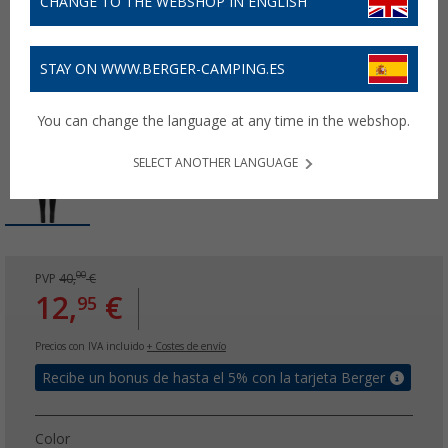
CHANGE TO THE WEBSHOP IN ENGLISH
STAY ON WWW.BERGER-CAMPING.ES
You can change the language at any time in the webshop.
SELECT ANOTHER LANGUAGE
00
PVP
40,
€
12,
€
95
Precios con IVA incluido
+ Costes de envío
Recibe un bonus de hasta el 5% con la tarjeta Berger
Color