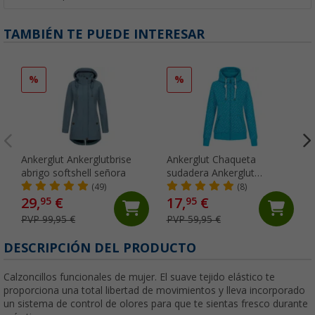
TAMBIÉN TE PUEDE INTERESAR
%
%
Ankerglut Ankerglutbrise
Ankerglut Chaqueta
abrigo softshell señora
sudadera Ankerglut
friendship señoras
(49)
(8)
29,
€
17,
€
95
95
PVP 99,95 €
PVP 59,95 €
DESCRIPCIÓN DEL PRODUCTO
Calzoncillos funcionales de mujer. El suave tejido elástico te
proporciona una total libertad de movimientos y lleva incorporado
un sistema de control de olores para que te sientas fresco durante