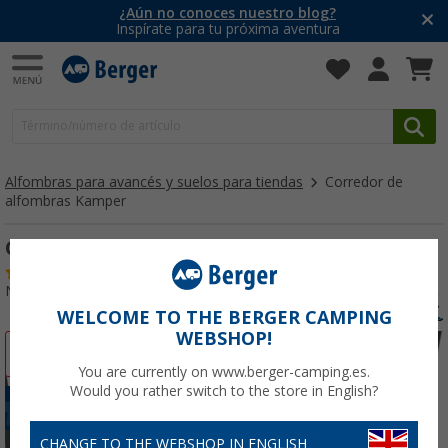
¿Aún no conoces nuestro blog?
Inspírate para tu próxima aventura
Alfombras para avancés y suelos para tiendas
Corredor de
alfombras Kamper
Corredor de alfombras Kamper
(49)
Nº de artículo 488690
WELCOME TO THE BERGER CAMPING
WEBSHOP!
-37%
You are currently on www.berger-camping.es.
Would you rather switch to the store in English?
CHANGE TO THE WEBSHOP IN ENGLISH