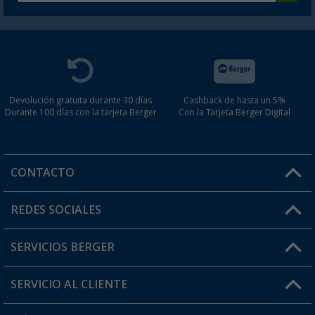
Devolución gratuita durante 30 días
Cashback de hasta un 5%
Durante 100 días con la tarjeta Berger
Con la Tarjeta Berger Digital
CONTACTO
Horario de atención al cliente:
REDES SOCIALES
Lun. - Vier.: 8:00 - 17:00
SERVICIOS BERGER
¿Tienes alguna duda?
SERVICIO AL CLIENTE
Conviértete en distribuidor