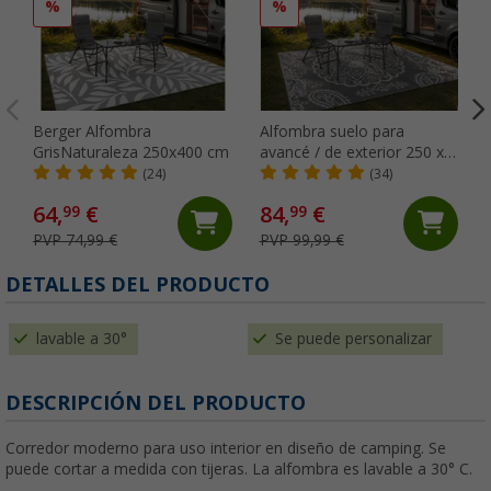
%
%
Berger Alfombra
Alfombra suelo para
GrisNaturaleza 250x400 cm
avancé / de exterior 250 x
600 cm GreyOrnament
(24)
(34)
Berger
64,
€
84,
€
99
99
PVP 74,99 €
PVP 99,99 €
(
DETALLES DEL PRODUCTO
lavable a 30°
Se puede personalizar
DESCRIPCIÓN DEL PRODUCTO
Corredor moderno para uso interior en diseño de camping. Se
puede cortar a medida con tijeras. La alfombra es lavable a 30° C.