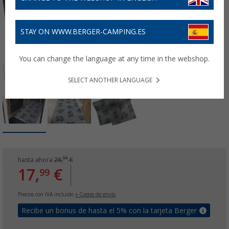
STAY ON WWW.BERGER-CAMPING.ES
You can change the language at any time in the webshop.
SELECT ANOTHER LANGUAGE
99
hasta ahora
28,
€
17,
€
99
Precios con IVA incluido
+ Costes de envío
Recibe un bonus de hasta el 5% con la tarjeta Berger