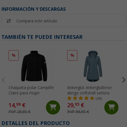
INFORMACIÓN Y DESCARGAS
Compara este artículo
TAMBIÉN TE PUEDE INTERESAR
%
%
Chaqueta polar Camplife
Ankerglut Ankerglutbrise
Claire para mujer
abrigo softshell señora
(49)
14,
€
29,
€
99
95
PVP 29,95 €
PVP 99,95 €
DETALLES DEL PRODUCTO