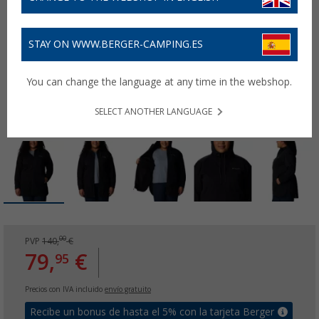
STAY ON WWW.BERGER-CAMPING.ES
You can change the language at any time in the webshop.
SELECT ANOTHER LANGUAGE
00
PVP
140,
€
79,
€
95
Precios con IVA incluido
envío gratuito
Recibe un bonus de hasta el 5% con la tarjeta Berger