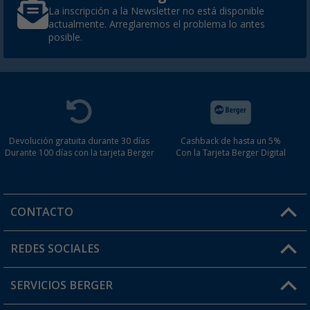
La inscripción a la Newsletter no está disponible
actualmente. Arreglaremos el problema lo antes
posible.
Devolución gratuita durante 30 días
Cashback de hasta un 5%
Durante 100 días con la tarjeta Berger
Con la Tarjeta Berger Digital
CONTACTO
Horario de atención al cliente:
REDES SOCIALES
Lun. - Vier.: 8:00 - 17:00
SERVICIOS BERGER
¿Tienes alguna duda?