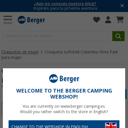
¿Aún no conoces nuestro blog?
Inspírate para tu próxima aventura
Chaquetas de mujer
Chaqueta softshell Columbia Flora Park
para mujer
Chaqueta softshell Columbia Flora Park
para mujer
Nº de artículo 370999S
WELCOME TO THE BERGER CAMPING
WEBSHOP!
You are currently on www.berger-camping.es.
-42%
Would you rather switch to the store in English?
CHANGE TO THE WEBSHOP IN ENGLISH