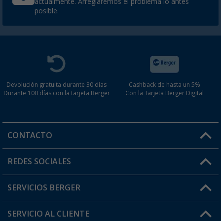
actualmente. Arreglaremos el problema lo antes
posible.
Devolución gratuita durante 30 días
Cashback de hasta un 5%
Durante 100 días con la tarjeta Berger
Con la Tarjeta Berger Digital
CONTACTO
Horario de atención al cliente:
REDES SOCIALES
Lun. - Vier.: 8:00 - 17:00
SERVICIOS BERGER
¿Tienes alguna duda?
SERVICIO AL CLIENTE
Conviértete en distribuidor