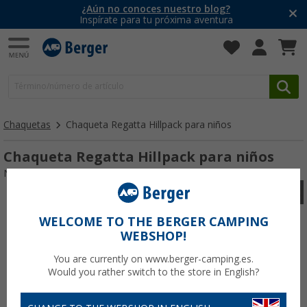
¿Aún no conoces nuestro blog?
Inspírate para tu próxima aventura
Chaquetas
Chaqueta Regatta Hillpack para niños
Chaqueta Regatta Hillpack para niños
Nº de artículo RegattaHillpackKinderjacke767016
WELCOME TO THE BERGER CAMPING
WEBSHOP!
You are currently on www.berger-camping.es.
Would you rather switch to the store in English?