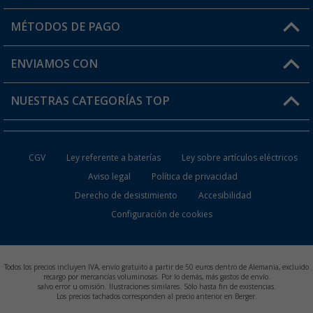
Mi cuenta
MÉTODOS DE PAGO
FAQ y Contacto
Mi lista de favoritos
Información de envío
ENVIAMOS CON
Tarjeta Berger Digital
Devoluciones
NUESTRAS CATEGORÍAS TOP
¿Dónde está mi pedido?
Accesorios caravanas y autocaravanas
Conviértete en distribuidor
CGV
Ley referente a baterías
Ley sobre artículos eléctricos
Inodoros de Camping
Aviso legal
Política de privacidad
Derecho de desistimiento
Accesibilidad
Muebles de Camping
Configuración de cookies
Neveras Portátiles
Aires Acondicionados
Todos los precios incluyen IVA, envío gratuito a partir de 50 euros dentro de Alemania, excluido
recargo por mercancías voluminosas. Por lo demás, más gastos de envío.
salvo error u omisión. Ilustraciones similares. Sólo hasta fin de existencias.
Baterías de Camping
Los precios tachados corresponden al precio anterior en Berger.