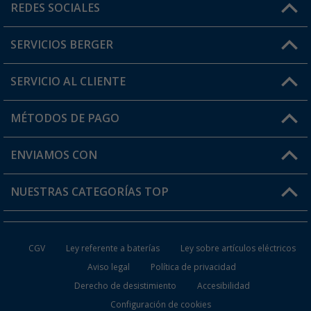
Horario de atención al cliente:
REDES SOCIALES
Lun. - Vier.: 8:00 - 17:00
SERVICIOS BERGER
¿Tienes alguna duda?
SERVICIO AL CLIENTE
Conviértete en distribuidor
Mi cuenta
MÉTODOS DE PAGO
FAQ y Contacto
Mi lista de favoritos
Información de envío
ENVIAMOS CON
Tarjeta Berger Digital
Devoluciones
NUESTRAS CATEGORÍAS TOP
¿Dónde está mi pedido?
Accesorios caravanas y autocaravanas
Conviértete en distribuidor
CGV
Ley referente a baterías
Ley sobre artículos eléctricos
Inodoros de Camping
Aviso legal
Política de privacidad
Derecho de desistimiento
Accesibilidad
Muebles de Camping
Configuración de cookies