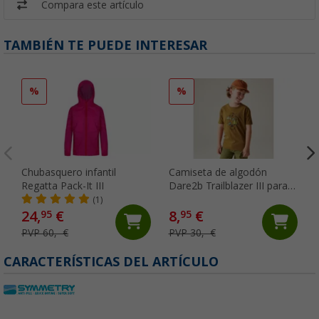
Compara este artículo
TAMBIÉN TE PUEDE INTERESAR
%
%
Chubasquero infantil
Camiseta de algodón
Regatta Pack-It III
Dare2b Trailblazer III para
niños
(1)
24,
€
8,
€
95
95
PVP 60,- €
PVP 30,- €
CARACTERÍSTICAS DEL ARTÍCULO