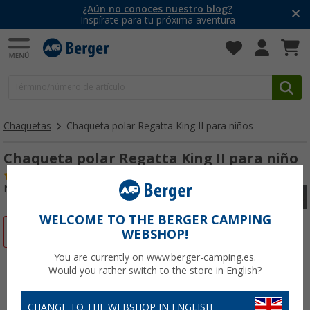
¿Aún no conoces nuestro blog?
Inspírate para tu próxima aventura
Chaquetas
Chaqueta polar Regatta King II para niños
Chaqueta polar Regatta King II para niño
(53)
Nº de artículo 861572176
WELCOME TO THE BERGER CAMPING
-63%
WEBSHOP!
You are currently on www.berger-camping.es.
Would you rather switch to the store in English?
CHANGE TO THE WEBSHOP IN ENGLISH