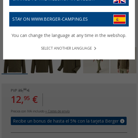
STAY ON WWW.BERGER-CAMPING.ES
You can change the language at any time in the webshop.
SELECT ANOTHER LANGUAGE
00
PVP
35,
€
12,
€
95
Precios con IVA incluido
+ Costes de envío
Recibe un bonus de hasta el 5% con la tarjeta Berger