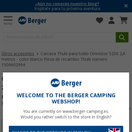
¿Aún no conoces nuestro blog?
Inspírate para tu próxima aventura
Otros accesorios
Carcasa Thule para toldo Omnistor 5200 2,6
metros - color blanco Pieza de recambio Thule número
1500602994
Carcasa Thule para toldo Omnistor 5200
2,6 metros - color blanco Pieza de
WELCOME TO THE BERGER CAMPING
recambio Thule número 1500602994
WEBSHOP!
Nº de artículo 462103
You are currently on www.berger-camping.es.
Would you rather switch to the store in English?
-5%