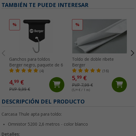
TAMBIÉN TE PUEDE INTERESAR
%
%
Ganchos para toldos
Toldo de doble ribete
Berger negro, paquete de 6
Berger
(4)
(16)
5,
€
99
4,
€
99
PVP 7,99 €
PVP 9,99 €
(5,
99
€ / 1 m)
DESCRIPCIÓN DEL PRODUCTO
Carcasa Thule apta para toldo:
Omnistor 5200 2,6 metros - color blanco
Detalles: