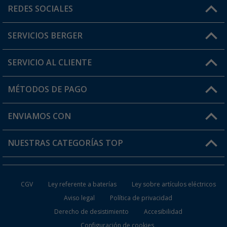
Horario de atención al cliente:
REDES SOCIALES
Lun. - Vier.: 8:00 - 17:00
SERVICIOS BERGER
¿Tienes alguna duda?
SERVICIO AL CLIENTE
Conviértete en distribuidor
Mi cuenta
MÉTODOS DE PAGO
FAQ y Contacto
Mi lista de favoritos
Información de envío
ENVIAMOS CON
Tarjeta Berger Digital
Devoluciones
NUESTRAS CATEGORÍAS TOP
¿Dónde está mi pedido?
Accesorios caravanas y autocaravanas
Conviértete en distribuidor
CGV
Ley referente a baterías
Ley sobre artículos eléctricos
Inodoros de Camping
Aviso legal
Política de privacidad
Derecho de desistimiento
Accesibilidad
Muebles de Camping
Configuración de cookies