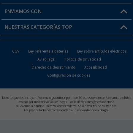
Mi lista de favoritos
Información de envío
ENVIAMOS CON
Tarjeta Berger Digital
Devoluciones
NUESTRAS CATEGORÍAS TOP
¿Dónde está mi pedido?
Accesorios caravanas y autocaravanas
Conviértete en distribuidor
CGV
Ley referente a baterías
Ley sobre artículos eléctricos
Inodoros de Camping
Aviso legal
Política de privacidad
Derecho de desistimiento
Accesibilidad
Muebles de Camping
Configuración de cookies
Neveras Portátiles
Aires Acondicionados
Todos los precios incluyen IVA, envío gratuito a partir de 50 euros dentro de Alemania, excluido
recargo por mercancías voluminosas. Por lo demás, más gastos de envío.
salvo error u omisión. Ilustraciones similares. Sólo hasta fin de existencias.
Baterías de Camping
Los precios tachados corresponden al precio anterior en Berger.