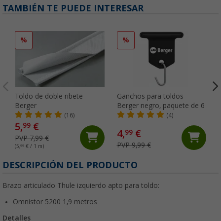
TAMBIÉN TE PUEDE INTERESAR
%
%
Toldo de doble ribete
Ganchos para toldos
Berger
Berger negro, paquete de 6
(16)
(4)
5,
€
99
4,
€
99
PVP 7,99 €
PVP 9,99 €
(5,
99
€ / 1 m)
DESCRIPCIÓN DEL PRODUCTO
Brazo articulado Thule izquierdo apto para toldo:
Omnistor 5200 1,9 metros
Detalles