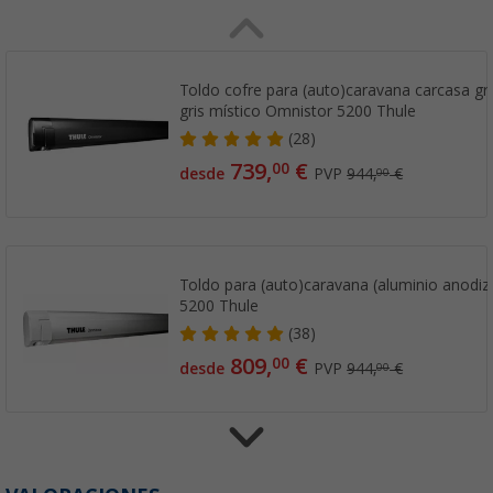
Toldo cofre para (auto)caravana carcasa gris
gris místico Omnistor 5200 Thule
(28)
739,
€
00
desde
PVP
944,
€
00
Toldo para (auto)caravana (aluminio anodi
5200 Thule
(38)
809,
€
00
desde
PVP
944,
€
00
Toldo para (auto)caravana (blanco) Omnist