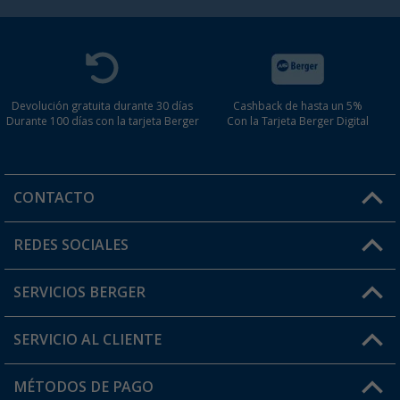
Devolución gratuita durante 30 días
Cashback de hasta un 5%
Durante 100 días con la tarjeta Berger
Con la Tarjeta Berger Digital
CONTACTO
Horario de atención al cliente:
REDES SOCIALES
Lun. - Vier.: 8:00 - 17:00
SERVICIOS BERGER
¿Tienes alguna duda?
SERVICIO AL CLIENTE
Conviértete en distribuidor
Mi cuenta
MÉTODOS DE PAGO
FAQ y Contacto