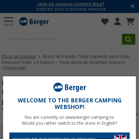
¿Aún no conoces nuestro blog?
Inspírate para tu próxima aventura
Otros accesorios
Brazo articulado Thule izquierdo para toldo
Omnistor 5200 1,9 metros - Thule pieza de recambio número
1500603082
Brazo articulado Thule izquierdo para
toldo Omnistor 5200 1,9 metros - Thule
WELCOME TO THE BERGER CAMPING
pieza de recambio número 1500603082
WEBSHOP!
Nº de artículo 226158
You are currently on www.berger-camping.es.
Would you rather switch to the store in English?
-5%