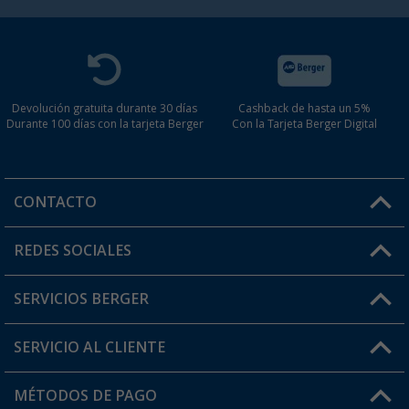
Devolución gratuita durante 30 días
Cashback de hasta un 5%
Durante 100 días con la tarjeta Berger
Con la Tarjeta Berger Digital
CONTACTO
Horario de atención al cliente:
REDES SOCIALES
Lun. - Vier.: 8:00 - 17:00
SERVICIOS BERGER
¿Tienes alguna duda?
SERVICIO AL CLIENTE
Conviértete en distribuidor
Mi cuenta
MÉTODOS DE PAGO
FAQ y Contacto