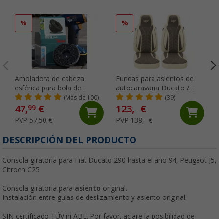
%
%
Amoladora de cabeza
Fundas para asientos de
esférica para bola de
autocaravana Ducato /
remolque 11 cm Kurse-
Boxer / Jumper 2 uds.
(Más de 100)
(39)
Tech
crema / marrón Bremer
47,
€
123,- €
99
PVP 57,50 €
PVP 138,- €
DESCRIPCIÓN DEL PRODUCTO
Consola giratoria para Fiat Ducato 290 hasta el año 94, Peugeot J5,
Citroen C25
Consola giratoria para
asiento
original.
Instalación entre guías de deslizamiento y asiento original.
SIN certificado TÜV ni ABE. Por favor, aclare la posibilidad de