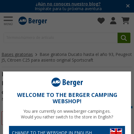
¿Aún no conoces nuestro blog?
Inspírate para tu próxima aventura
Bases giratorias
Base giratoria Ducato hasta el año 93, Peugeot
J5, Citroen C25 para asiento original Sportscraft
Base giratoria Ducato hasta el año 93,
Peugeot J5, Citroen C25 para asiento
original Sportscraft
WELCOME TO THE BERGER CAMPING
Nº de artículo 155390
WEBSHOP!
You are currently on www.berger-camping.es.
Would you rather switch to the store in English?
-16%
CHANGE TO THE WEBSHOP IN ENGLISH