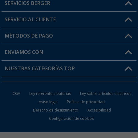
SERVICIOS BERGER
¿Tienes alguna duda?
SERVICIO AL CLIENTE
Conviértete en distribuidor
Mi cuenta
MÉTODOS DE PAGO
FAQ y Contacto
Mi lista de favoritos
Información de envío
ENVIAMOS CON
Tarjeta Berger Digital
Devoluciones
NUESTRAS CATEGORÍAS TOP
¿Dónde está mi pedido?
Accesorios caravanas y autocaravanas
Conviértete en distribuidor
CGV
Ley referente a baterías
Ley sobre artículos eléctricos
Inodoros de Camping
Aviso legal
Política de privacidad
Derecho de desistimiento
Accesibilidad
Muebles de Camping
Configuración de cookies
Neveras Portátiles