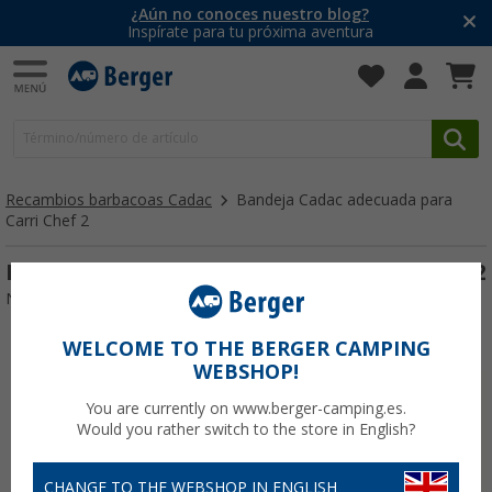
¿Aún no conoces nuestro blog?
Inspírate para tu próxima aventura
Recambios barbacoas Cadac
Bandeja Cadac adecuada para
Carri Chef 2
Bandeja Cadac adecuada para Carri Chef 2
Nº de artículo 115733
WELCOME TO THE BERGER CAMPING
WEBSHOP!
You are currently on www.berger-camping.es.
Would you rather switch to the store in English?
CHANGE TO THE WEBSHOP IN ENGLISH