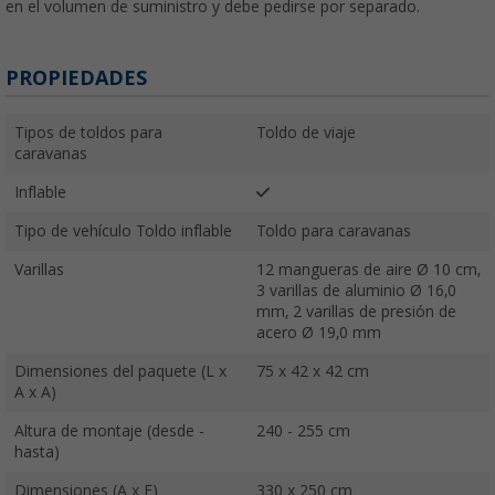
en el volumen de suministro y debe pedirse por separado
.
PROPIEDADES
Tipos de toldos para
Toldo de viaje
caravanas
Inflable
Tipo de vehículo Toldo inflable
Toldo para caravanas
Varillas
12 mangueras de aire Ø 10 cm,
3 varillas de aluminio Ø 16,0
mm, 2 varillas de presión de
acero Ø 19,0 mm
Dimensiones del paquete (L x
75 x 42 x 42 cm
A x A)
Altura de montaje (desde -
240 - 255 cm
hasta)
Dimensiones (A x F)
330 x 250 cm