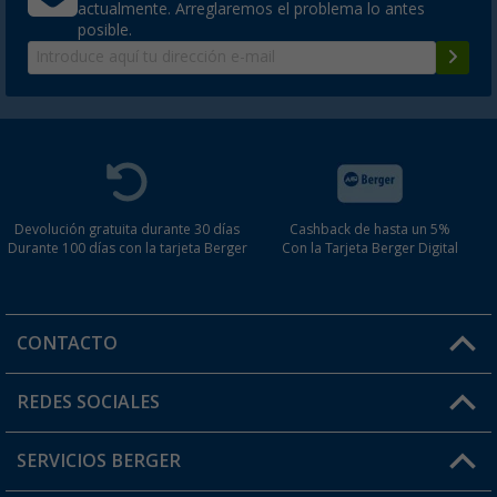
actualmente. Arreglaremos el problema lo antes
posible.
Devolución gratuita durante 30 días
Cashback de hasta un 5%
Durante 100 días con la tarjeta Berger
Con la Tarjeta Berger Digital
CONTACTO
Horario de atención al cliente:
REDES SOCIALES
Lun. - Vier.: 8:00 - 17:00
SERVICIOS BERGER
¿Tienes alguna duda?