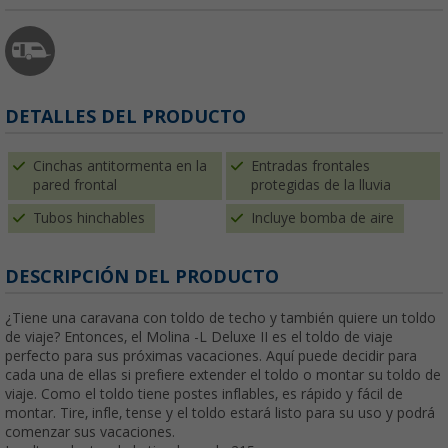
DETALLES DEL PRODUCTO
Cinchas antitormenta en la
Entradas frontales
pared frontal
protegidas de la lluvia
Tubos hinchables
Incluye bomba de aire
DESCRIPCIÓN DEL PRODUCTO
¿Tiene una caravana con toldo de techo y también quiere un toldo
de viaje?
Entonces, el Molina -L Deluxe II es el toldo de viaje
perfecto para sus próximas vacaciones. Aquí puede decidir para
cada una de ellas si prefiere extender el toldo o montar su toldo de
viaje.
Como el toldo tiene postes inflables, es rápido y fácil de
montar.
Tire, infle, tense y el toldo estará listo para su uso y podrá
comenzar sus vacaciones.