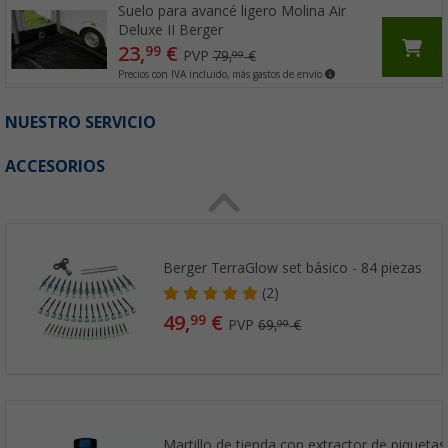
Suelo para avancé ligero Molina Air
Deluxe II Berger
23,
€
99
PVP
79,
€
99
Precios con IVA incluido, más gastos de envío
NUESTRO SERVICIO
ACCESORIOS
Berger TerraGlow set básico - 84 piezas
(2)
49,
€
99
PVP
69,
€
99
Martillo de tienda con extractor de piquetas