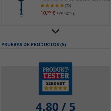
(75)
10,
€
99
PVP
12,
€
99
Cuerda de tienda fluorescente 4 mm 20 m 
PRUEBAS DE PRODUCTOS (5)
(37)
12,
€
99
PVP
14,
€
99
4.80
/ 5