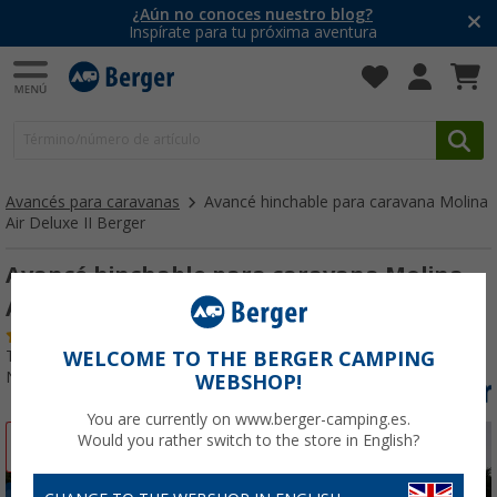
¿Aún no conoces nuestro blog?
Inspírate para tu próxima aventura
Avancés para caravanas
Avancé hinchable para caravana Molina
Air Deluxe II Berger
Avancé hinchable para caravana Molina
Air Deluxe II Berger
(6)
Tests del producto:
Muy bueno
WELCOME TO THE BERGER CAMPING
Nº de artículo 263380
WEBSHOP!
You are currently on www.berger-camping.es.
Would you rather switch to the store in English?
-38%