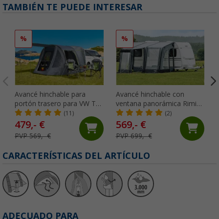
TAMBIÉN TE PUEDE INTERESAR
%
%
Avancé hinchable para
Avancé hinchable con
portón trasero para VW T5
ventana panorámica Rimini
y T6 Touring Easy Air Rear
Air Berger
(11)
(2)
Berger
479,- €
569,- €
PVP 569,- €
PVP 699,- €
CARACTERÍSTICAS DEL ARTÍCULO
ADECUADO PARA