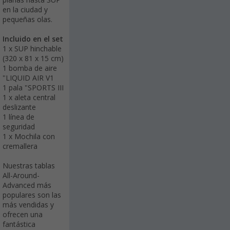
planas hasta SUP
en la ciudad y
pequeñas olas.
Incluido en el set
1 x SUP hinchable
(320 x 81 x 15 cm)
1 bomba de aire
"LIQUID AIR V1
1 pala "SPORTS III
1 x aleta central
deslizante
1 línea de
seguridad
1 x Mochila con
cremallera
Nuestras tablas
All-Around-
Advanced más
populares son las
más vendidas y
ofrecen una
fantástica