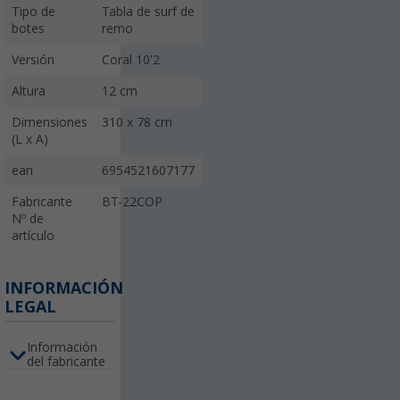
Tipo de
Tabla de surf de
botes
remo
Versión
Coral 10'2
Altura
12 cm
Dimensiones
310 x 78 cm
(L x A)
ean
6954521607177
Fabricante
BT-22COP
Nº de
artículo
INFORMACIÓN
LEGAL
Información
del fabricante