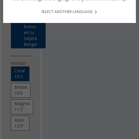
Precios con
IVA incluido
envío gratuito
SELECT ANOTHER LANGUAGE
17,22
€ de
bonus
en tu
tarjeta
Berger
Versión
Coral
10'2
Bestia
10'6
Magma
11'2''
Atlas
12'0''