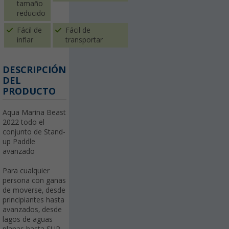
tamaño
reducido
Fácil de
Fácil de
inflar
transportar
DESCRIPCIÓN
DEL
PRODUCTO
Aqua Marina Beast
2022 todo el
conjunto de Stand-
up Paddle
avanzado
Para cualquier
persona con ganas
de moverse, desde
principiantes hasta
avanzados, desde
lagos de aguas