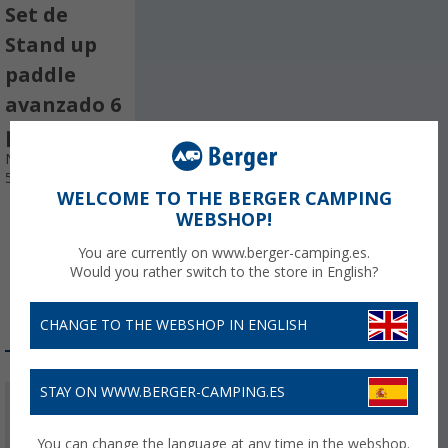
Set de
Stand up
paddle
avanzado 6
piezas
Nº de artículo
598710
WELCOME TO THE BERGER CAMPING
WEBSHOP!
You are currently on www.berger-camping.es.
Would you rather switch to the store in English?
CHANGE TO THE WEBSHOP IN ENGLISH
STAY ON WWW.BERGER-CAMPING.ES
574,
€
00
You can change the language at any time in the webshop.