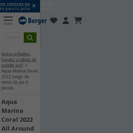
no conoces nuestro blog?
ate para tu próxima aventura
Botes inflables,
kayaks y tablas de
paddle surf
Aqua Marina Beast
2022 Juego de
remo de pie 6
piezas
Aqua
Marina
Coral 2022
All Around