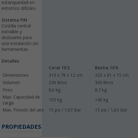
estanqueidad en
entornos difíciles.
Sistema FIN
Costilla central
extraíble y
deslizante para
una instalación sin
herramientas.
Detalles
Coral 10'2
Bestia 10'6
Dimensiones
310 x 78 x 12 cm
320 x 81 x 15 cm
Volumen
230 litros
300 litros
Peso
8,6 kg
8,7 kg
Max. Capacidad de
105 kg
140 kg
carga
Max. Presión del aire
15 psi / 1,03 Bar
15 psi / 1,03 Bar
PROPIEDADES