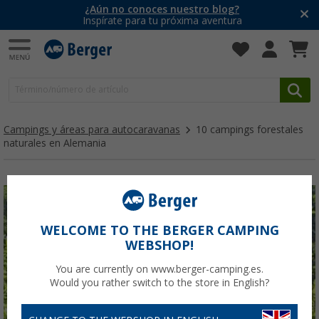
¿Aún no conoces nuestro blog?
Inspírate para tu próxima aventura
Campings y áreas para autocaravanas
10 campings forestales
naturales en Alemania
WELCOME TO THE BERGER CAMPING
WEBSHOP!
You are currently on www.berger-camping.es.
Would you rather switch to the store in English?