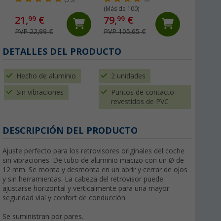
(Más de 100)
21,
€
79,
€
19,
99
99
99
PVP 22,99 €
PVP 105,65 €
PVP 29,9
DETALLES DEL PRODUCTO
Hecho de aluminio
2 unidades
Sin vibraciones
Puntos de contacto
revestidos de PVC
DESCRIPCIÓN DEL PRODUCTO
Ajuste perfecto para los retrovisores originales del coche
sin vibraciones. De tubo de aluminio macizo con un Ø de
12 mm. Se monta y desmonta en un abrir y cerrar de ojos
y sin herramientas. La cabeza del retrovisor puede
ajustarse horizontal y verticalmente para una mayor
seguridad vial y confort de conducción.
Se suministran por pares.