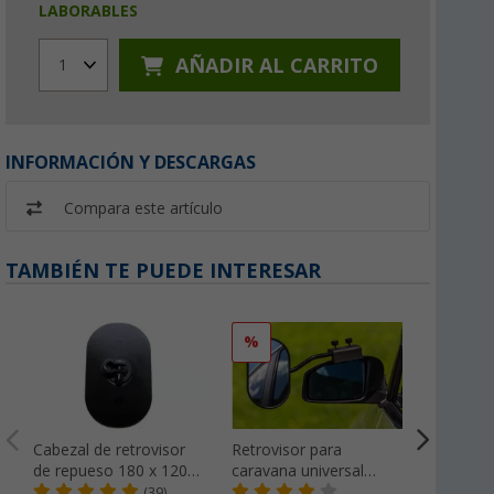
LABORABLES
AÑADIR AL CARRITO
1
INFORMACIÓN Y DESCARGAS
Compara este artículo
TAMBIÉN TE PUEDE INTERESAR
%
%
Cabezal de retrovisor
Retrovisor para
Retrovis
de repueso 180 x 120
caravana universal
caravan
mm Emuk
Universa III Emuk
(39)