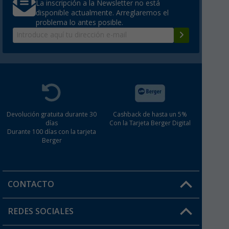
La inscripción a la Newsletter no está
disponible actualmente. Arreglaremos el
problema lo antes posible.
Devolución gratuita durante 30
Cashback de hasta un 5%
días
Con la Tarjeta Berger Digital
Durante 100 días con la tarjeta
Berger
CONTACTO
Horario de atención al cliente:
REDES SOCIALES
Lun. - Vier.: 8:00 - 17:00