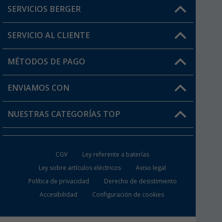
SERVICIOS BERGER
¿Tienes alguna duda?
SERVICIO AL CLIENTE
Conviértete en distribuidor
Mi cuenta
MÉTODOS DE PAGO
FAQ y Contacto
Mi lista de favoritos
Información de envío
ENVIAMOS CON
Tarjeta Berger Digital
Devoluciones
NUESTRAS CATEGORÍAS TOP
¿Dónde está mi pedido?
Accesorios caravanas y autocaravanas
Conviértete en distribuidor
CGV
Ley referente a baterías
Inodoros de Camping
Ley sobre artículos eléctricos
Aviso legal
Política de privacidad
Derecho de desistimiento
Muebles de Camping
Accesibilidad
Configuración de cookies
Neveras Portátiles